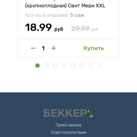
(крупноплодная) Свит Мери XXL
Кол-во в упаковке:
5 саж
18.99
29.99
руб
руб
Купить
Прием заказов
Отдел консультации