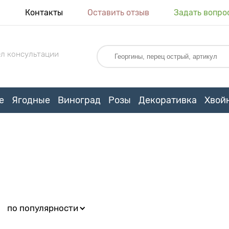
я
Контакты
Оставить отзыв
Задать вопро
л консультации
е
Ягодные
Виноград
Розы
Декоративка
Хвой
:
по популярности