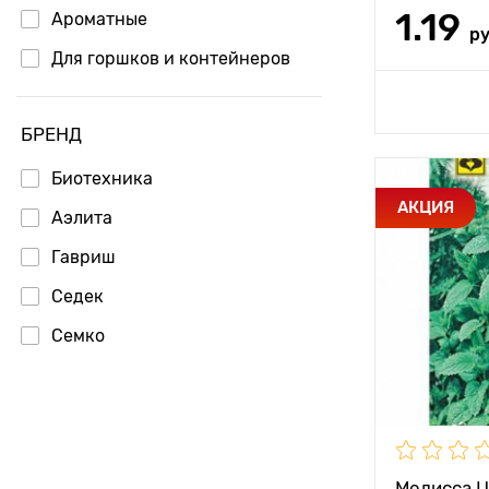
1.19
Ароматные
р
Для горшков и контейнеров
Доб
БРЕНД
Биотехника
Особенност
АКЦИЯ
Аэлита
Гавриш
Высота рас
Седек
Растояние 
растениям
Семко
Местополо
Период соз
Мелисса 