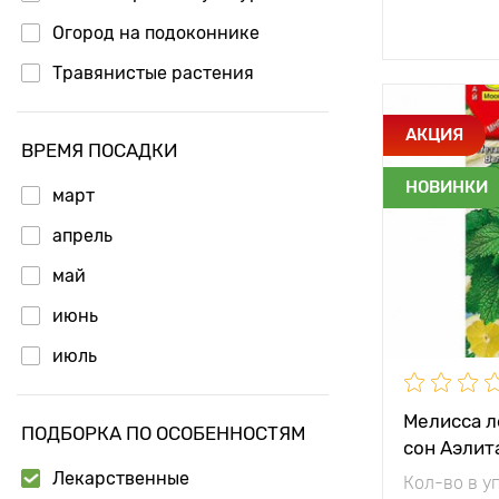
Доб
Огород на подоконнике
Травянистые растения
Особенност
АКЦИЯ
ВРЕМЯ ПОСАДКИ
НОВИНКИ
март
Высота рас
апрель
Местополо
май
Морозостой
июнь
июль
Период соз
Урожайност
Мелисса л
ПОДБОРКА ПО ОСОБЕННОСТЯМ
сон Аэлит
Лекарственные
Кол-во в у