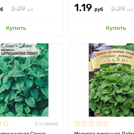
1.19
2.29
2.29
уб
руб
руб
руб
авить в мой сад
Добавить в мой 
Купить
Купить
и
С сильным
Особенности
лимонным ароматом
о
тения
50 - 80 см
Высота растения
между
30 х 60 см
и
Растояние между
растениями
жение
солнечное место
Местоположение
солн
ревания
от всходов 40 - 60
дней
Период созревания
от всх
0 отзывов
Царицынская Семко
Мелисса лимонная Лай