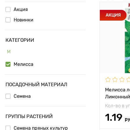
Акция
Особенност
АКЦИЯ
Новинки
Высота рас
КАТЕГОРИИ
Растояние 
М
растениям
Мелисса
Местополо
Период соз
ПОСАДОЧНЫЙ МАТЕРИАЛ
Мелисса л
Семена
Лимонный
Кол-во в у
1.19
ГРУППЫ РАСТЕНИЙ
р
Семена пряных культур