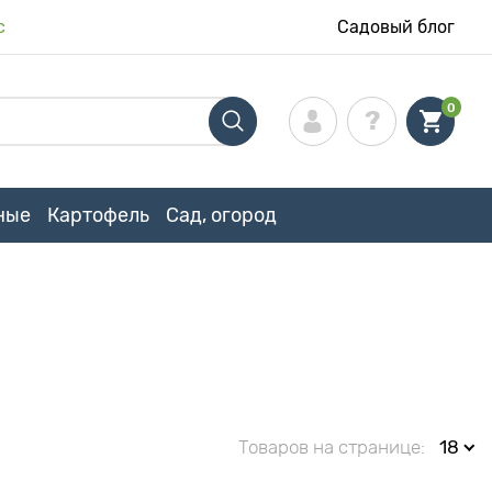
с
Садовый блог
0
ные
Картофель
Сад, огород
Товаров на странице:
18