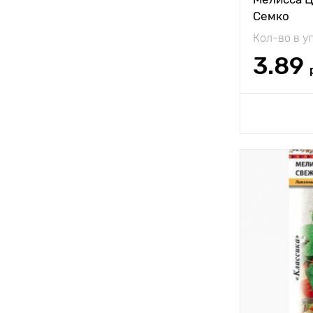
Семко
Кол-во в у
3.89
Доб
Особенност
Высота рас