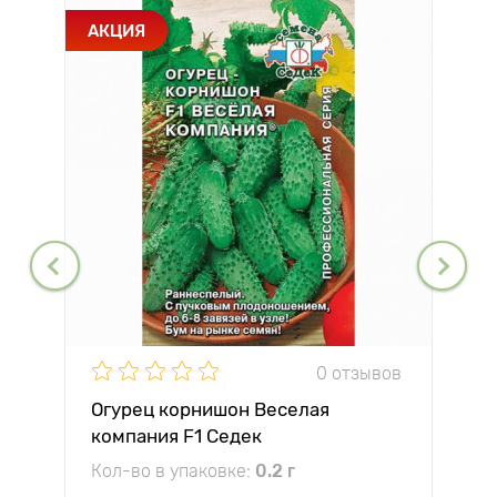
АКЦИЯ
0 отзывов
Огурец корнишон Веселая
компания F1 Седек
Кол-во в упаковке:
0.2 г