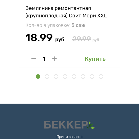
Земляника ремонтантная
(крупноплодная) Свит Мери XXL
Кол-во в упаковке:
5 саж
18.99
29.99
руб
руб
Купить
Прием заказов