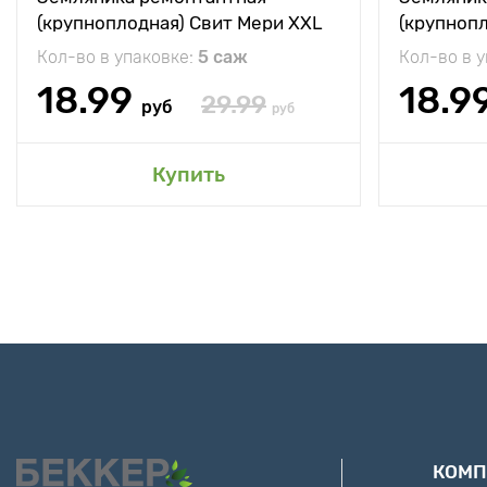
(крупноплодная) Свит Мери XXL
(крупноп
Кол-во в упаковке:
5 саж
Кол-во в 
18.99
18.9
29.99
руб
руб
Купить
КОМП