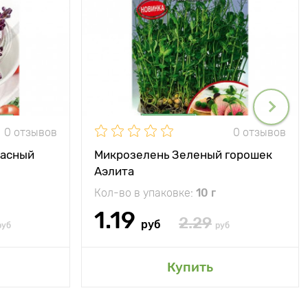
0 отзывов
0 отзывов
расный
Микрозелень Зеленый горошек
Аэлита
Кол-во в упаковке:
10 г
1.19
2.29
руб
руб
руб
Купить