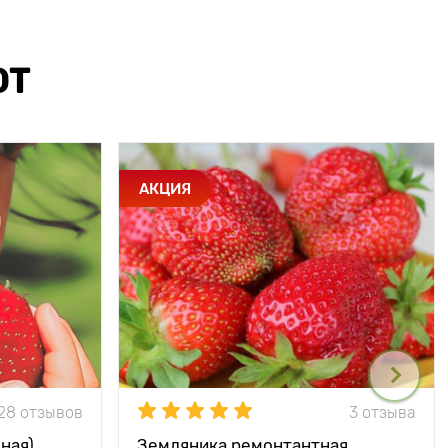
ЮТ
АКЦИЯ
28 отзывов
3 отзыва
ная)
Земляника ремонтантная