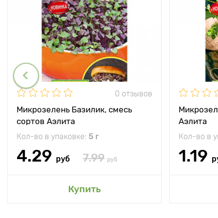
0 отзывов
Микрозелень Базилик, смесь
Микрозел
сортов Аэлита
Аэлита
Кол-во в упаковке:
5 г
Кол-во в 
4.29
1.19
7.99
руб
р
руб
Купить