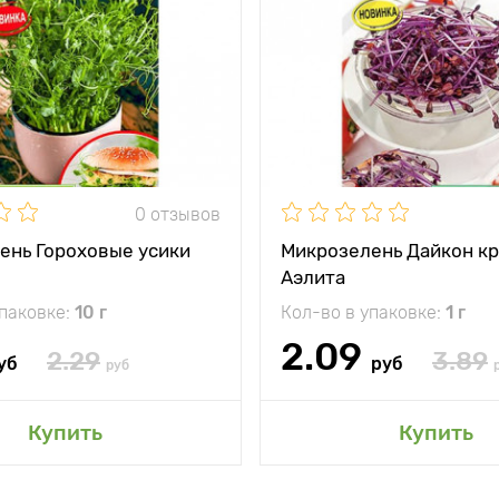
0 отзывов
ень Гороховые усики
Микрозелень Дайкон к
Аэлита
упаковке:
10 г
Кол-во в упаковке:
1 г
2.09
2.29
3.89
уб
руб
руб
Купить
Купить