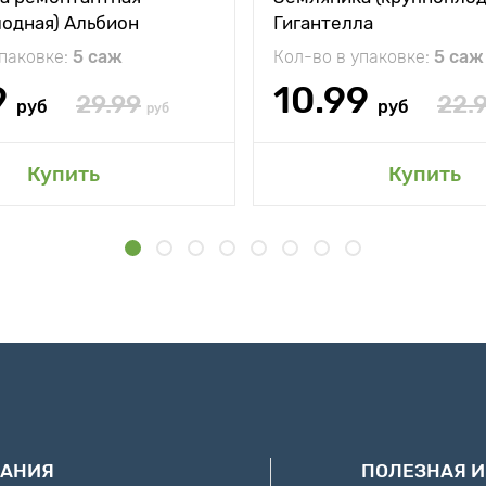
лодная) Альбион
Гигантелла
упаковке:
5 саж
Кол-во в упаковке:
5 саж
9
10.99
29.99
22.
руб
руб
руб
Купить
Купить
АНИЯ
ПОЛЕЗНАЯ 