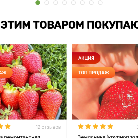
 ЭТИМ ТОВАРОМ ПОКУПА
АКЦИЯ
ДАЖ
ТОП ПРОДАЖ
12 отзывов
а ремонтантная
Земляника (крупноплод