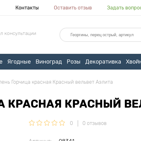
я
Контакты
Оставить отзыв
Задать вопро
л консультации
е
Ягодные
Виноград
Розы
Декоративка
Хвой
ень Горчица красная Красный вельвет Аэлита
А КРАСНАЯ КРАСНЫЙ ВЕ
0
0 отзывов