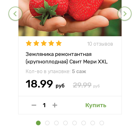
10 отзывов
Земляника ремонтантная
(крупноплодная) Свит Мери XXL
Кол-во в упаковке:
5 саж
18.99
29.99
руб
руб
Купить