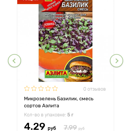
0 отзывов
Микрозелень Базилик, смесь
сортов Аэлита
Кол-во в упаковке:
5 г
4.29
7.99
руб
руб