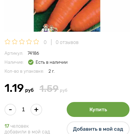
0
0 отзывов
Артикул:
74186
Наличие:
Есть в наличии
Кол-во в упаковке:
2 г.
1.19
1.59
руб
руб
-
+
Купить
17
человек
Добавить в мой сад
добавили в мой сад