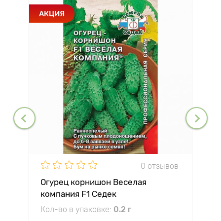
АКЦИЯ
0 отзывов
Огурец корнишон Веселая
компания F1 Седек
Кол-во в упаковке:
0.2 г