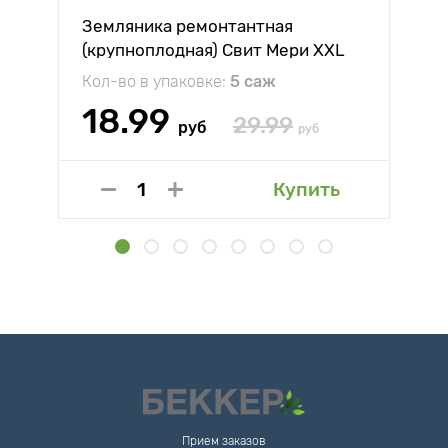
Земляника ремонтантная
(крупноплодная) Свит Мери XXL
Кол-во в упаковке:
5 саж
18.99
29.99
руб
руб
Купить
Прием заказов