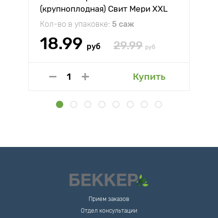
(крупноплодная) Свит Мери XXL
Кол-во в упаковке:
5 саж
18.99
29.99
руб
руб
Купить
Прием заказов
Отдел консультации