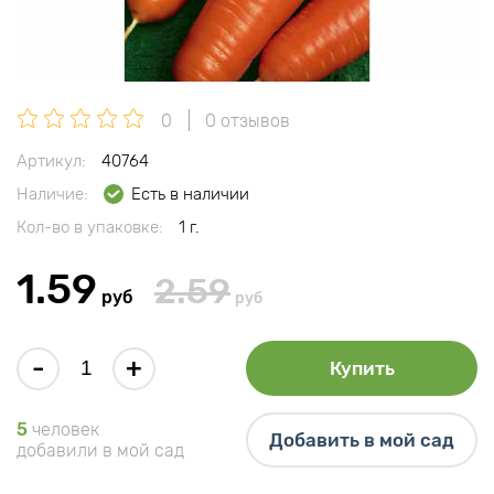
0
0 отзывов
Артикул:
40764
Наличие:
Есть в наличии
Кол-во в упаковке:
1 г.
1.59
2.59
руб
руб
-
+
Купить
5
человек
Добавить в мой сад
добавили в мой сад