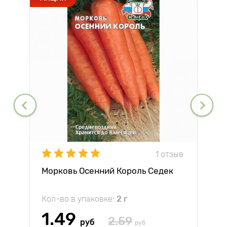
1 отзыв
Морковь Осенний Король Седек
Кол-во в упаковке:
2 г
1.49
2.59
руб
руб