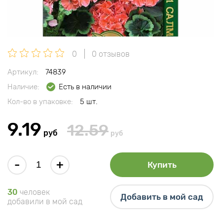
0
0 отзывов
Артикул:
74839
Наличие:
Есть в наличии
Кол-во в упаковке:
5 шт.
9.19
12.59
руб
руб
-
+
Купить
30
человек
Добавить в мой сад
добавили в мой сад