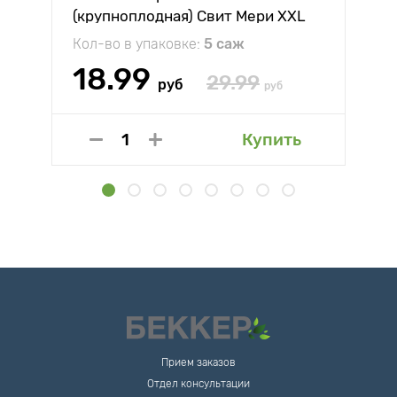
(крупноплодная) Свит Мери XXL
Кол-во в упаковке:
5 саж
18.99
29.99
руб
руб
Купить
Прием заказов
Отдел консультации