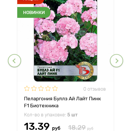
НОВИНКИ
0 отзывов
Пеларгония Буллз Ай Лайт Пинк
F1 Биотехника
Кол-во в упаковке:
5 шт
13.39
18.29
руб
руб