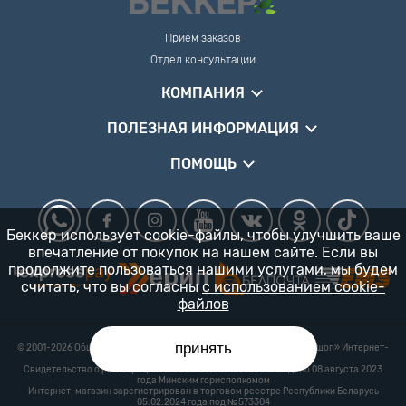
Прием заказов
Отдел консультации
КОМПАНИЯ
ПОЛЕЗНАЯ ИНФОРМАЦИЯ
ПОМОЩЬ
Беккер использует cookie-файлы, чтобы улучшить ваше
впечатление от покупок на нашем сайте. Если вы
продолжите пользоваться нашими услугами, мы будем
считать, что вы согласны
с использованием cookie-
файлов
принять
© 2001-2026 Общество с ограниченной ответственностью «Гарденшоп» Интернет-
магазин «БЕККЕР™» 24/7
Свидетельство о регистрации № 0218821 УНП 193702687 выдано 08 августа 2023
года Минским горисполкомом
Интернет-магазин зарегистрирован в торговом реестре Республики Беларусь
05.02.2024 года под №573304