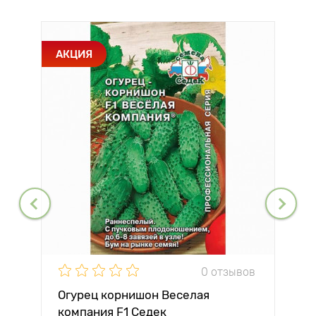
АКЦИЯ
0 отзывов
Огурец корнишон Веселая
компания F1 Седек