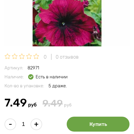
0
0 отзывов
Артикул:
82971
Наличие:
Есть в наличии
Кол-во в упаковке:
5 драже.
7.49
9.49
руб
руб
-
+
Купить