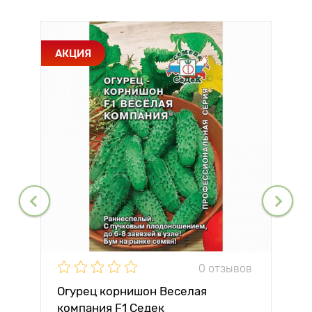
АКЦИЯ
0 отзывов
Огурец корнишон Веселая
компания F1 Седек