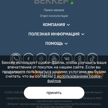
Прием заказов
Отдел консультации
КОМПАНИЯ
ПОЛЕЗНАЯ ИНФОРМАЦИЯ
ПОМОЩЬ
Беккер использует cookie-файлы, чтобы улучшить ваше
впечатление от покупок на нашем сайте. Если вы
продолжите пользоваться нашими услугами, мы будем
считать, что вы согласны
с использованием cookie-
файлов
принять
© 2001-2026 Общество с ограниченной ответственностью «Гарденшоп» Интернет-
магазин «БЕККЕР™» 24/7
Свидетельство о регистрации № 0218821 УНП 193702687 выдано 08 августа 2023
года Минским горисполкомом
Интернет-магазин зарегистрирован в торговом реестре Республики Беларусь
05.02.2024 года под №573304