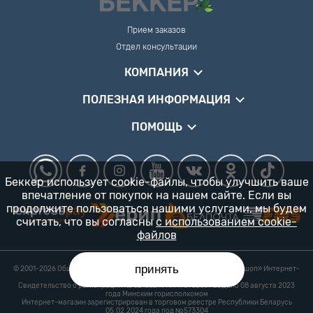
Прием заказов
Отдел консультации
КОМПАНИЯ
ПОЛЕЗНАЯ ИНФОРМАЦИЯ
ПОМОЩЬ
Беккер использует cookie-файлы, чтобы улучшить ваше
впечатление от покупок на нашем сайте. Если вы
продолжите пользоваться нашими услугами, мы будем
считать, что вы согласны
с использованием cookie-
файлов
принять
© 2001-2026 Общество с ограниченной ответственностью «Гарденшоп» Интернет-
магазин «БЕККЕР™» 24/7
Свидетельство о регистрации № 0218821 УНП 193702687 выдано 08 августа 2023
года Минским горисполкомом
Интернет-магазин зарегистрирован в торговом реестре Республики Беларусь
05.02.2024 года под №573304