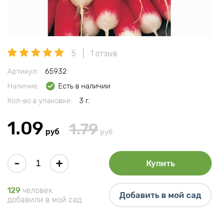
5
1 отзыв
Артикул:
65932
Наличие:
Есть в наличии
Кол-во в упаковке:
3 г.
1.09
1.79
руб
руб
-
+
Купить
129
человек
Добавить в мой сад
добавили в мой сад