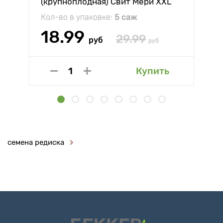
(крупноплодная) Свит Мери XXL
Кол-во в упаковке:
5 саж
18.99
29.99
руб
руб
Купить
семена редиска