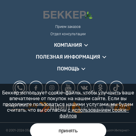
Прием заказов
Отдел консультации
КОМПАНИЯ
ПОЛЕЗНАЯ ИНФОРМАЦИЯ
ПОМОЩЬ
Беккер использует cookie-файлы, чтобы улучшить ваше
впечатление от покупок на нашем сайте. Если вы
продолжите пользоваться нашими услугами, мы будем
считать, что вы согласны
с использованием cookie-
файлов
принять
© 2001-2026 Общество с ограниченной ответственностью «Гарденшоп» Интернет-
магазин «БЕККЕР™» 24/7