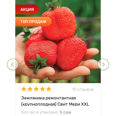
АКЦИЯ
ТОП ПРОДАЖ
10 отзывов
Земляника ремонтантная
(крупноплодная) Свит Мери XXL
Кол-во в упаковке:
5 саж