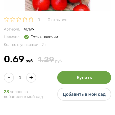
0
0 отзывов
Артикул:
40199
Наличие:
Есть в наличии
Кол-во в упаковке:
2 г.
0.69
1.29
руб
руб
-
+
Купить
23
человека
Добавить в мой сад
добавили в мой сад