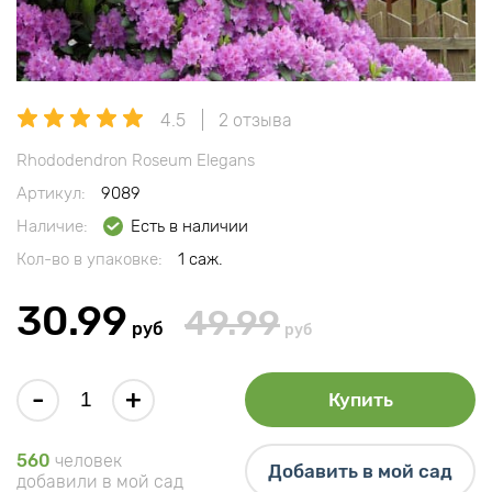
4.5
2 отзыва
Rhododendron Roseum Elegans
Артикул:
9089
Наличие:
Есть в наличии
Кол-во в упаковке:
1 саж.
30.99
49.99
руб
руб
-
+
Купить
560
человек
Добавить в мой сад
добавили в мой сад