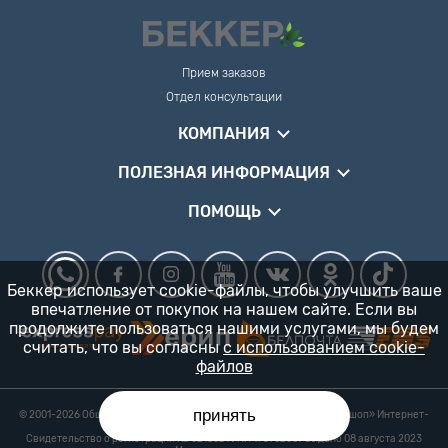
Прием заказов
Отдел консультации
КОМПАНИЯ
ПОЛЕЗНАЯ ИНФОРМАЦИЯ
ПОМОЩЬ
Беккер использует cookie-файлы, чтобы улучшить ваше
впечатление от покупок на нашем сайте. Если вы
продолжите пользоваться нашими услугами, мы будем
считать, что вы согласны
с использованием cookie-
файлов
принять
© 2001-2026 Общество с ограниченной ответственностью «Гарденшоп» Интернет-
магазин «БЕККЕР™» 24/7
Свидетельство о регистрации № 0218821 УНП 193702687 выдано 08 августа 2023