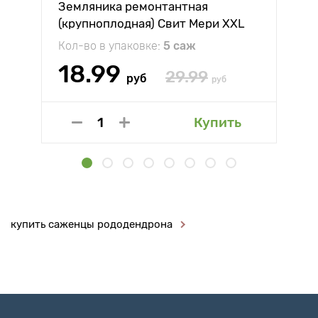
Земляника ремонтантная
(крупноплодная) Свит Мери XXL
Кол-во в упаковке:
5 саж
18.99
29.99
руб
руб
Купить
купить саженцы рододендрона