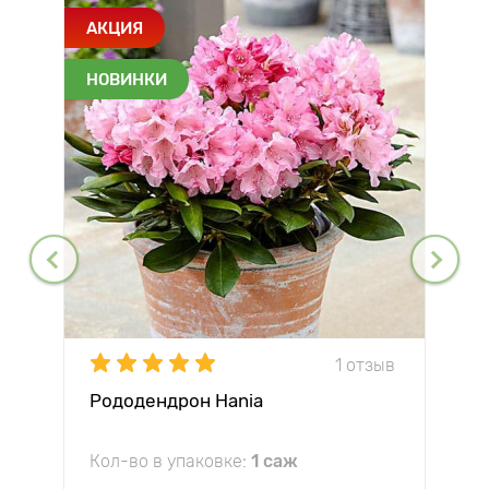
АКЦИЯ
НОВИНКИ
1 отзыв
Рододендрон Hania
Кол-во в упаковке:
1 саж