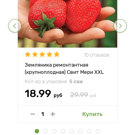
10 отзывов
Земляника ремонтантная
(крупноплодная) Свит Мери XXL
Кол-во в упаковке:
5 саж
18.99
29.99
руб
руб
Купить