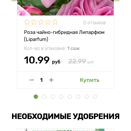
0 отзывов
Роза чайно-гибридная Липарфюм
(Liparfum)
Кол-во в упаковке:
1 саж
10.99
22.99
руб
руб
Купить
НЕОБХОДИМЫЕ УДОБРЕНИЯ