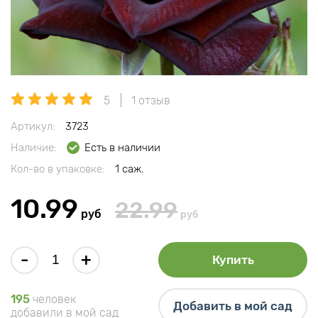
5
1 отзыв
Артикул:
3723
Наличие:
Есть в наличии
Кол-во в упаковке:
1 саж.
10.99
22.99
руб
руб
-
+
Купить
195
человек
Добавить в мой сад
добавили в мой сад