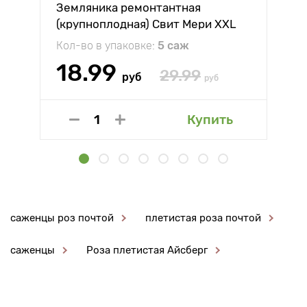
Земляника ремонтантная
(крупноплодная) Свит Мери XXL
Кол-во в упаковке:
5 саж
18.99
29.99
руб
руб
Купить
саженцы роз почтой
плетистая роза почтой
саженцы
Роза плетистая Айсберг