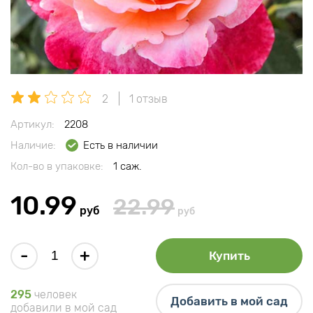
2
1 отзыв
Артикул:
2208
Наличие:
Есть в наличии
Кол-во в упаковке:
1 саж.
10.99
22.99
руб
руб
-
+
Купить
295
человек
Добавить в мой сад
добавили в мой сад