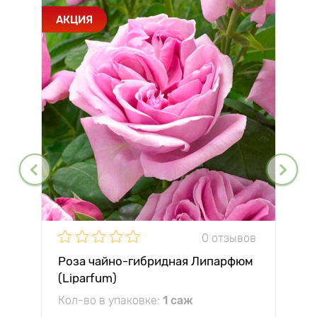
АКЦИЯ
0 отзывов
Роза чайно-гибридная Липарфюм
(Liparfum)
Кол-во в упаковке:
1 саж