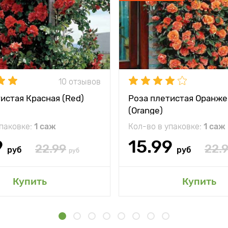
10 отзывов
истая Красная (Red)
Роза плетистая Оранже
(Orange)
упаковке:
1 саж
Кол-во в упаковке:
1 саж
9
15.99
22.99
22.
руб
руб
руб
Купить
Купить