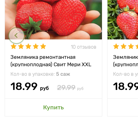
10 отзывов
Земляника ремонтантная
Земляник
(крупноплодная) Свит Мери XXL
(крупноп
Кол-во в упаковке:
5 саж
Кол-во в 
18.99
18.9
29.99
руб
руб
Купить