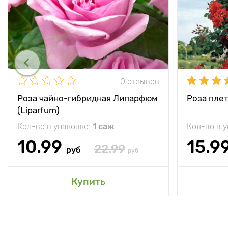
0 отзывов
Роза чайно-гибридная Липарфюм
Роза плет
(Liparfum)
Кол-во в упаковке:
1 саж
Кол-во в 
10.99
15.9
22.99
руб
руб
Купить