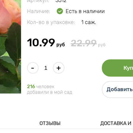
Артикул:
3512
Наличие:
Есть в наличии
Кол-во в упаковке:
1 саж.
10.99
22.99
руб
руб
-
+
Куп
216
человек
Добавить 
добавили в мой сад
ОТЗЫВЫ
ДОСТАВКА И