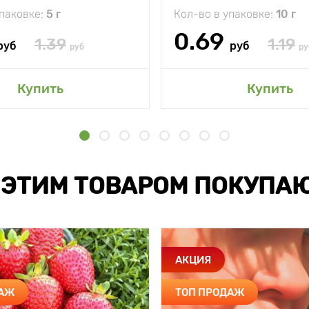
упаковке:
5 г
Кол-во в упаковке:
10 г
0.69
1.39
1.19
руб
руб
руб
ру
Купить
Купить
 ЭТИМ ТОВАРОМ ПОКУПА
АКЦИЯ
ДАЖ
ТОП ПРОДАЖ