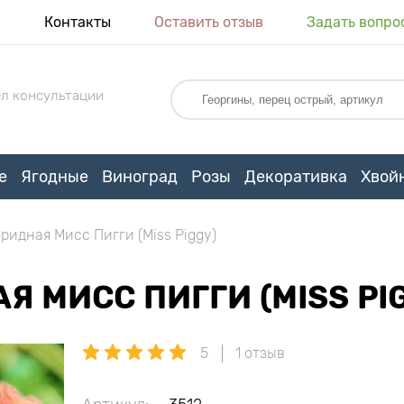
я
Контакты
Оставить отзыв
Задать вопро
л консультации
е
Ягодные
Виноград
Розы
Декоративка
Хвой
ридная Мисс Пигги (Miss Piggy)
 МИСС ПИГГИ (MISS PI
5
1 отзыв