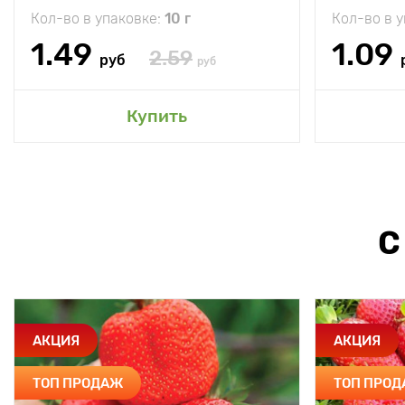
Кол-во в упаковке:
10 г
Кол-во в 
1.49
1.09
2.59
руб
руб
Купить
С
АКЦИЯ
АКЦИЯ
ТОП ПРОДАЖ
ТОП ПРО