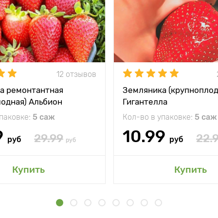
12 отзывов
а ремонтантная
Земляника (крупноплод
лодная) Альбион
Гигантелла
упаковке:
5 саж
Кол-во в упаковке:
5 саж
9
10.99
29.99
22.
руб
руб
руб
Купить
Купить