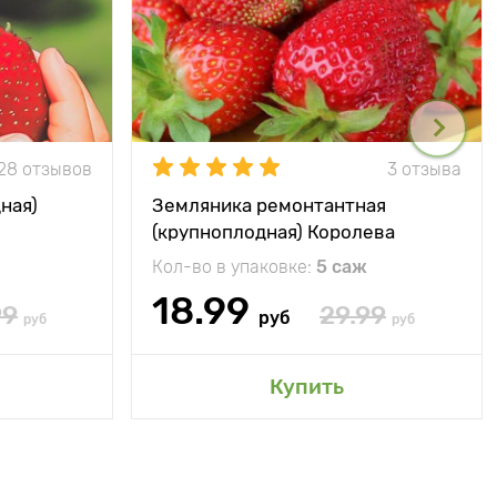
28 отзывов
3 отзыва
ная)
Земляника ремонтантная
(крупноплодная) Королева
Елизавета
Кол-во в упаковке:
5 саж
18.99
99
29.99
руб
руб
руб
Купить