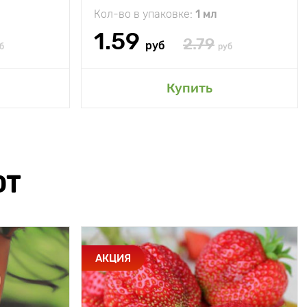
Кол-во в упаковке:
1 мл
1.59
2.79
руб
б
руб
Купить
ЮТ
АКЦИЯ