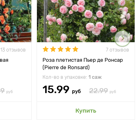
13 отзывов
7 отзывов
вая
Роза плетистая Пьер де Ронсар
(Pierre de Ronsard)
Кол-во в упаковке:
1 саж
15.99
99
22.99
руб
руб
руб
Купить