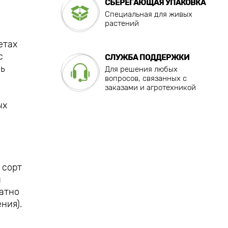
СБЕРЕГАЮЩАЯ УПАКОВКА
Специальная для живых
растений
етах
с
СЛУЖБА ПОДДЕРЖКИ
нь
Для решения любых
вопросов, связанных с
заказами и агротехникой
ых
 сорт
й
ратно
ния).