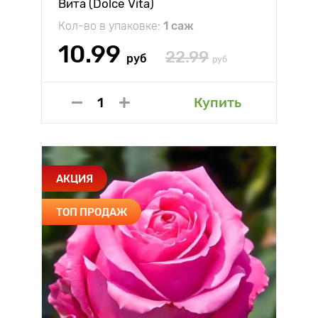
Вита (Dolce Vita)
Кол-во в упаковке:
1 саж
10.99
22.99
руб
руб
Купить
АКЦИЯ
ТОП ПРОДАЖ