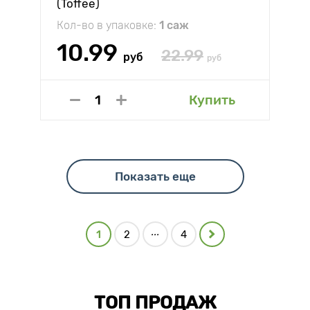
(Toffee)
Кол-во в упаковке:
1 саж
10.99
22.99
руб
руб
Купить
Показать еще
...
1
2
4
ТОП ПРОДАЖ