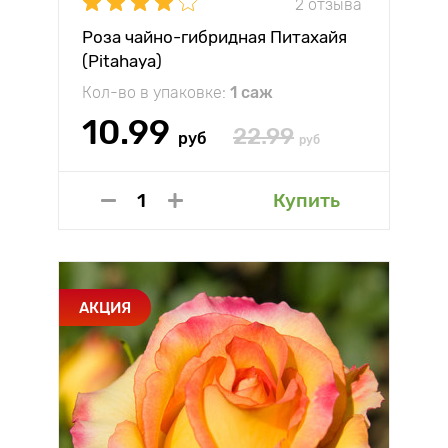
2 отзыва
Роза чайно-гибридная Питахайя
(Pitahaya)
Кол-во в упаковке:
1 саж
10.99
22.99
руб
руб
Купить
АКЦИЯ