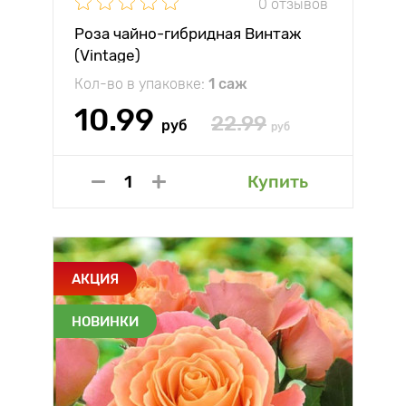
0 отзывов
Роза чайно-гибридная Винтаж
(Vintage)
Кол-во в упаковке:
1 саж
10.99
22.99
руб
руб
Купить
АКЦИЯ
НОВИНКИ