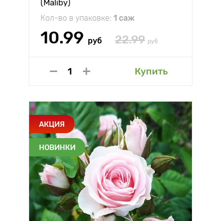
(Maliby)
Кол-во в упаковке:
1 саж
10.99
22.99
руб
руб
Купить
АКЦИЯ
НОВИНКИ