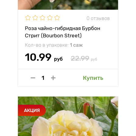
0 отзывов
Роза чайно-гибридная Бурбон
Стрит (Bourbon Street)
Кол-во в упаковке:
1 саж
10.99
22.99
руб
руб
Купить
АКЦИЯ