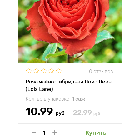
0 отзывов
Роза чайно-гибридная Лоис Лейн
(Lois Lane)
Кол-во в упаковке:
1 саж
10.99
22.99
руб
руб
Купить