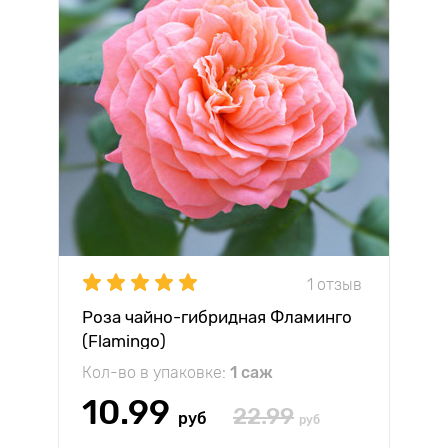
1 отзыв
Роза чайно-гибридная Фламинго
(Flamingo)
Кол-во в упаковке:
1 саж
10.99
22.99
руб
руб