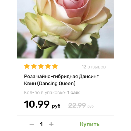
12 отзывов
Роза чайно-гибридная Дансинг
Квин (Dancing Queen)
Кол-во в упаковке:
1 саж
10.99
22.99
руб
руб
Купить