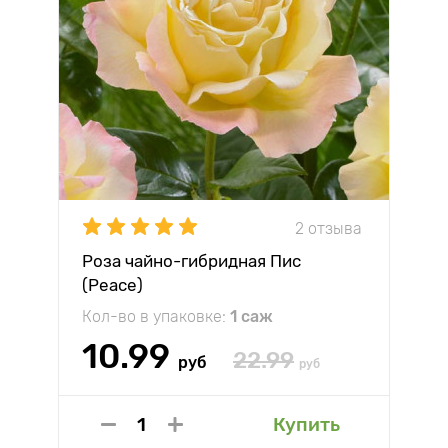
2 отзыва
Роза чайно-гибридная Пис
(Peace)
Кол-во в упаковке:
1 саж
10.99
22.99
руб
руб
Купить