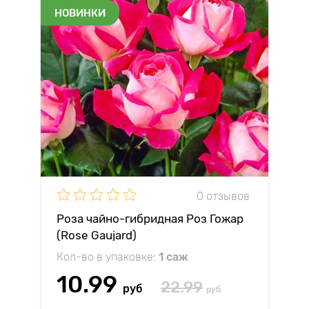
НОВИНКИ
0 отзывов
Роза чайно-гибридная Роз Гожар
(Rose Gaujard)
Кол-во в упаковке:
1 саж
10.99
22.99
руб
руб