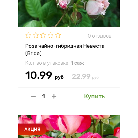
0 отзывов
Роза чайно-гибридная Невеста
(Bride)
Кол-во в упаковке:
1 саж
10.99
22.99
руб
руб
Купить
АКЦИЯ