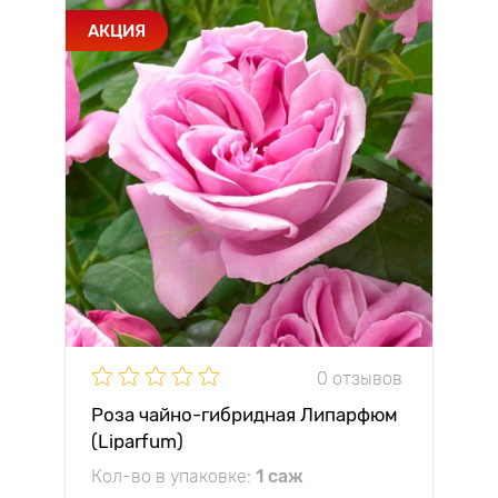
АКЦИЯ
0 отзывов
Роза чайно-гибридная Липарфюм
(Liparfum)
Кол-во в упаковке:
1 саж