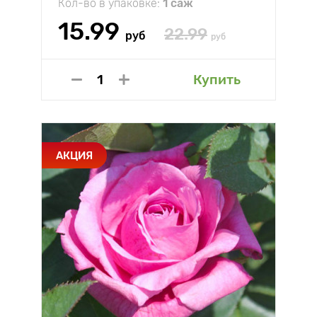
Кол-во в упаковке:
1 саж
15.99
22.99
руб
руб
Купить
АКЦИЯ