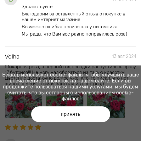
Здравствуйте.
Благодарим за оставленный отзыв о покупке в
нашем интернет магазине.
Возможно ошибка произошла у питомника.
Мы рады, что Вам все равно понравилась роза)
Volha
13 авг 2024
Шикарная роза, в первый год посадки распустилось сразу
17 бутонов!!! Не могу налюбоваться на такую красотку!
Беккер использует cookie-файлы, чтобы улучшить ваше
Цветение достаточно долгое уже. Кто-то писал, что нет
впечатление от покупок на нашем сайте. Если вы
шипов, у меня - самая колючая из всех роз))
продолжите пользоваться нашими услугами, мы будем
считать, что вы согласны
с использованием cookie-
файлов
принять