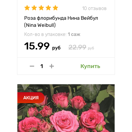
10 отзывов
Роза флорибунда Нина Вейбул
(Nina Weibull)
Кол-во в упаковке:
1 саж
15.99
22.99
руб
руб
Купить
АКЦИЯ