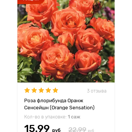
3 отзыва
Роза флорибунда Оранж
Сенсейшн (Orange Sensation)
Кол-во в упаковке:
1 саж
15.99
22.99
руб
руб