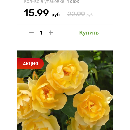
Кол-во в упаковке:
1 саж
15.99
22.99
руб
руб
Купить
АКЦИЯ