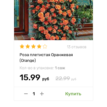
13 отзывов
Роза плетистая Оранжевая
(Orange)
Кол-во в упаковке:
1 саж
15.99
22.99
руб
руб
Купить