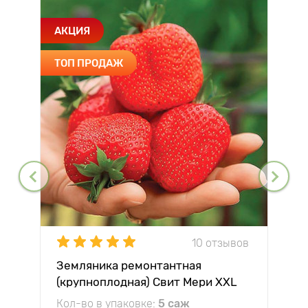
АКЦИЯ
ТОП ПРОДАЖ
10 отзывов
Земляника ремонтантная
(крупноплодная) Свит Мери XXL
Кол-во в упаковке:
5 саж