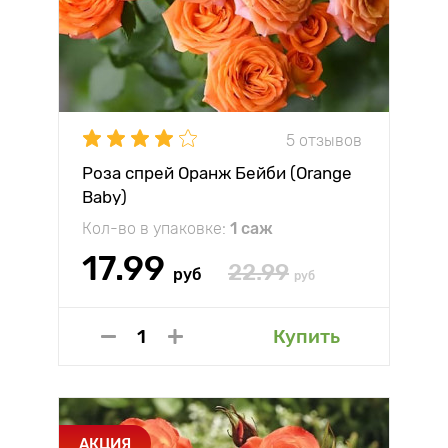
5 отзывов
Роза спрей Оранж Бейби (Orange
Baby)
Кол-во в упаковке:
1 саж
17.99
22.99
руб
руб
Купить
АКЦИЯ