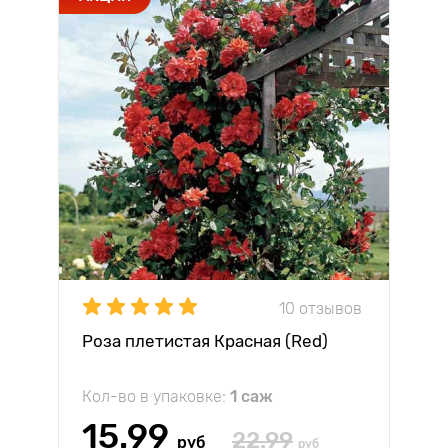
10 отзывов
Роза плетистая Красная (Red)
Кол-во в упаковке:
1 саж
15.99
22.99
руб
руб