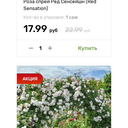
Роза спрей Ред Сенсейшн (Red
Sensation)
Кол-во в упаковке:
1 саж
17.99
22.99
руб
руб
Купить
АКЦИЯ