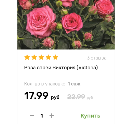
3 отзыва
Роза спрей Виктория (Victoria)
Кол-во в упаковке:
1 саж
17.99
22.99
руб
руб
Купить