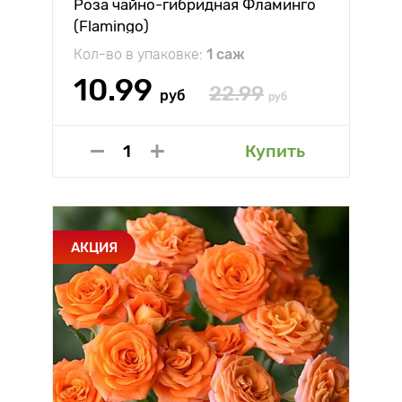
Роза чайно-гибридная Фламинго
(Flamingo)
Кол-во в упаковке:
1 саж
10.99
22.99
руб
руб
Купить
АКЦИЯ