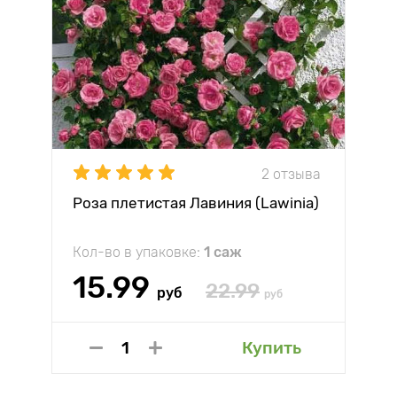
2 отзыва
Роза плетистая Лавиния (Lawinia)
Кол-во в упаковке:
1 саж
15.99
22.99
руб
руб
Купить