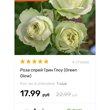
4 отзыва
Роза спрей Грин Глоу (Green
Glow)
Кол-во в упаковке:
1 саж
17.99
22.99
руб
руб