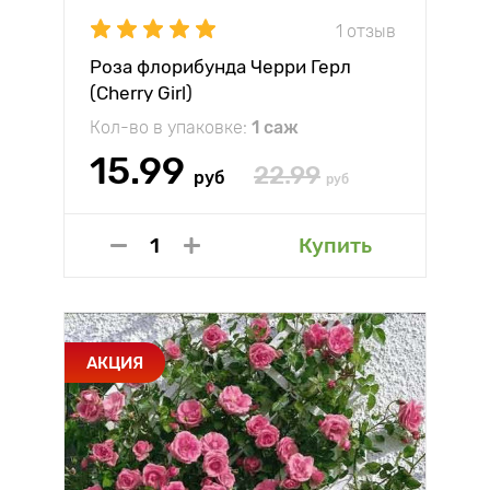
1 отзыв
Роза флорибунда Черри Герл
(Cherry Girl)
Кол-во в упаковке:
1 саж
15.99
22.99
руб
руб
Купить
АКЦИЯ