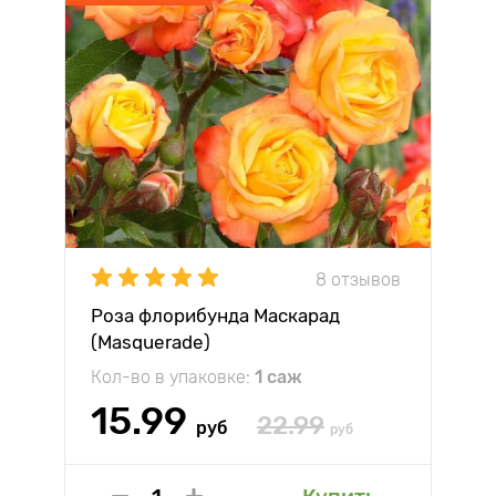
8 отзывов
Роза флорибунда Маскарад
(Masquerade)
Кол-во в упаковке:
1 саж
15.99
22.99
руб
руб