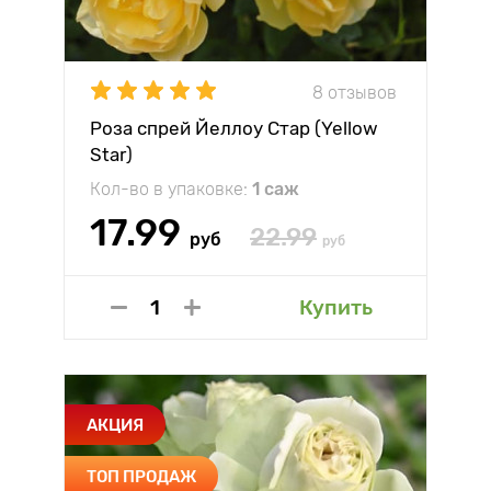
8 отзывов
Роза спрей Йеллоу Стар (Yellow
Star)
Кол-во в упаковке:
1 саж
17.99
22.99
руб
руб
Купить
АКЦИЯ
ТОП ПРОДАЖ