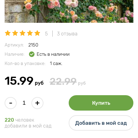
5
3 отзыва
Артикул:
2150
Наличие:
Есть в наличии
Кол-во в упаковке:
1 саж.
15.99
22.99
руб
руб
-
+
Купить
220
человек
Добавить в мой сад
добавили в мой сад