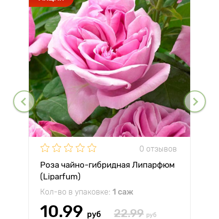
0 отзывов
Роза чайно-гибридная Липарфюм
(Liparfum)
Кол-во в упаковке:
1 саж
10.99
22.99
руб
руб