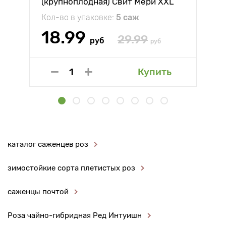
(крупноплодная) Свит Мери XXL
Кол-во в упаковке:
5 саж
18.99
29.99
руб
руб
Купить
каталог саженцев роз
зимостойкие сорта плетистых роз
саженцы почтой
Роза чайно-гибридная Ред Интуишн