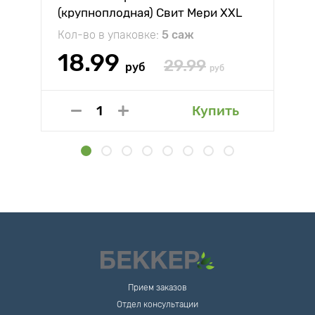
(крупноплодная) Свит Мери XXL
Кол-во в упаковке:
5 саж
18.99
29.99
руб
руб
Купить
Прием заказов
Отдел консультации