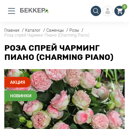
0
Главная
Каталог
Саженцы
Розы
Роза спрей Чарминг Пиано (Сharming Piano)
РОЗА СПРЕЙ ЧАРМИНГ
ПИАНО (СHARMING PIANO)
АКЦИЯ
НОВИНКИ