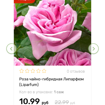
0 отзывов
Роза чайно-гибридная Липарфюм
(Liparfum)
Кол-во в упаковке:
1 саж
10.99
22.99
руб
руб