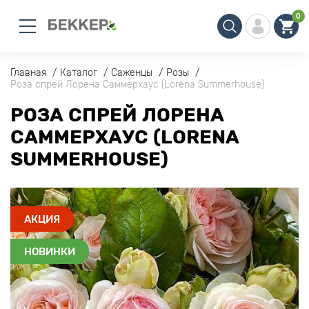
0
Главная
Каталог
Саженцы
Розы
Роза спрей Лорена Саммерхаус (Lоrena Summerhouse)
РОЗА СПРЕЙ ЛОРЕНА
САММЕРХАУС (LОRENA
SUMMERHOUSE)
АКЦИЯ
НОВИНКИ