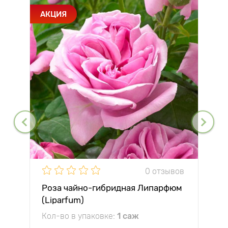
АКЦИЯ
0 отзывов
Роза чайно-гибридная Липарфюм
(Liparfum)
Кол-во в упаковке:
1 саж