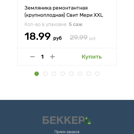
Земляника ремонтантная
(крупноплодная) Свит Мери XXL
Кол-во в упаковке:
5 саж
18.99
29.99
руб
руб
Купить
Прием заказов