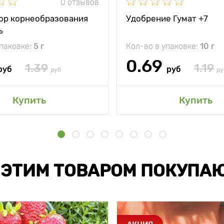
0 отзывов
ор корнеобразования
Удобрение Гумат +7
ъ
упаковке:
5 г
Кол-во в упаковке:
10 г
0.69
1.39
1.19
руб
руб
руб
ру
Купить
Купить
 ЭТИМ ТОВАРОМ ПОКУПА