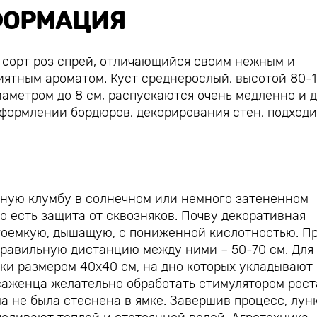
ОРМАЦИЯ
й сорт роз спрей, отличающийся своим нежным и
ятным ароматом. Куст среднерослый, высотой 80-1
иаметром до 8 см, распускаются очень медленно и 
оформлении бордюров, декорирования стен, подходи
нную клумбу в солнечном или немного затененном
но есть защита от сквозняков. Почву декоративная
агоемкую, дышащую, с пониженной кислотностью. П
правильную дистанцию между ними – 50-70 см. Для
ки размером 40х40 см, на дно которых укладывают
саженца желательно обработать стимулятором рост
а не была стеснена в ямке. Завершив процесс, лун