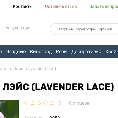
я
Контакты
Оставить отзыв
Задать вопро
л консультации
е
Ягодные
Виноград
Розы
Декоративка
Хвой
андер Лэйс (Lavender Lace)
ЛЭЙС (LAVENDER LACE)
0
0 отзывов