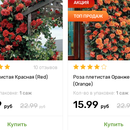
АКЦИЯ
ТОП ПРОДАЖ
10 отзывов
истая Красная (Red)
Роза плетистая Оранже
(Orange)
упаковке:
1 саж
Кол-во в упаковке:
1 саж
9
15.99
22.99
22.
руб
руб
руб
Купить
Купить