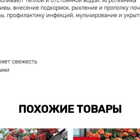
поливают теплой и отстоянной водой. Агротехника
ивы, внесение подкормок, рыхление и прополку поч
ы, профилактику инфекций, мульчирование и укрыт
няет свежесть
ными
ПОХОЖИЕ ТОВАРЫ