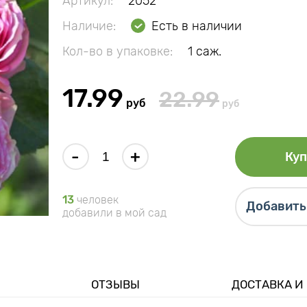
Артикул:
2052
Наличие:
Есть в наличии
Кол-во в упаковке:
1 саж.
17.99
22.99
руб
руб
-
+
Куп
13
человек
Добавить 
добавили в мой сад
ОТЗЫВЫ
ДОСТАВКА И