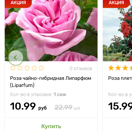
АКЦИЯ
АКЦИЯ
0 отзывов
Роза чайно-гибридная Липарфюм
Роза плет
(Liparfum)
Кол-во в упаковке:
1 саж
Кол-во в 
10.99
15.9
22.99
руб
руб
Купить