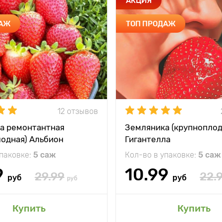
АКЦИЯ
ДАЖ
ТОП ПРОДАЖ
12 отзывов
а ремонтантная
Земляника (крупноплод
лодная) Альбион
Гигантелла
упаковке:
5 саж
Кол-во в упаковке:
5 саж
9
10.99
29.99
22.
руб
руб
руб
Купить
Купить