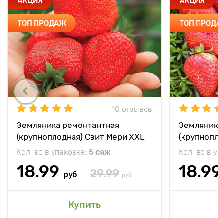
АКЦИЯ
АКЦИЯ
ТОП ПРОДАЖ
ТОП ПРО
10 отзывов
Земляника ремонтантная
Земляник
(крупноплодная) Свит Мери XXL
(крупноп
Кол-во в упаковке:
5 саж
Кол-во в 
18.99
18.9
29.99
руб
руб
Купить