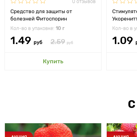
0 отзывов
Средство для защиты от
Стимулят
болезней Фитоспорин
Укоренит
Кол-во в упаковке:
10 г
Кол-во в 
1.49
1.09
2.59
руб
руб
Купить
С