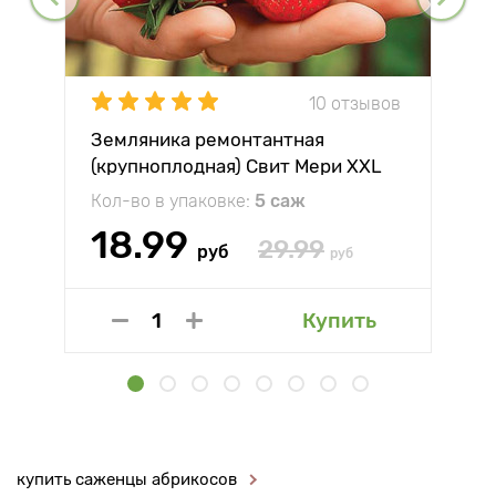
10 отзывов
Земляника ремонтантная
(крупноплодная) Свит Мери XXL
Кол-во в упаковке:
5 саж
18.99
29.99
руб
руб
Купить
купить саженцы абрикосов