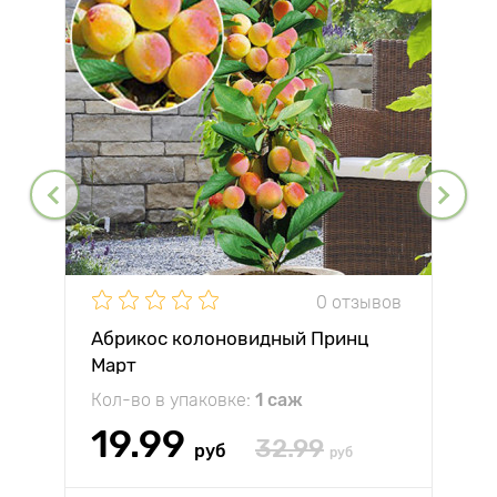
0 отзывов
Абрикос колоновидный Принц
Март
Кол-во в упаковке:
1 саж
19.99
32.99
руб
руб