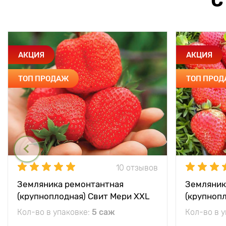
С
АКЦИЯ
АКЦИЯ
ТОП ПРОДАЖ
ТОП ПРО
10 отзывов
Земляника ремонтантная
Земляник
(крупноплодная) Свит Мери XXL
(крупноп
Кол-во в упаковке:
5 саж
Кол-во в 