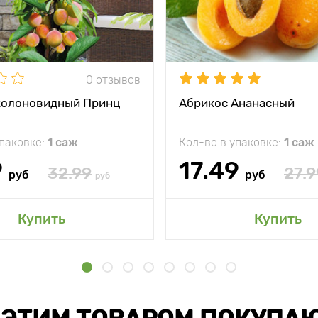
0 отзывов
колоновидный Принц
Абрикос Ананасный
упаковке:
1 саж
Кол-во в упаковке:
1 саж
9
17.49
32.99
27.9
руб
руб
руб
Купить
Купить