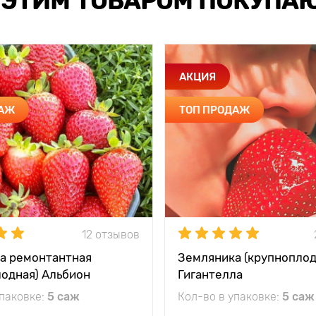
 ЭТИМ ТОВАРОМ ПОКУПА
АКЦИЯ
ДАЖ
ТОП ПРОДАЖ
12 отзывов
а ремонтантная
Земляника (крупноплод
лодная) Альбион
Гигантелла
упаковке:
5 саж
Кол-во в упаковке:
5 саж