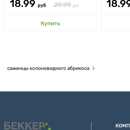
18.99
18.9
29.99
руб
руб
Купить
саженцы колоновидного абрикоса
КОМП