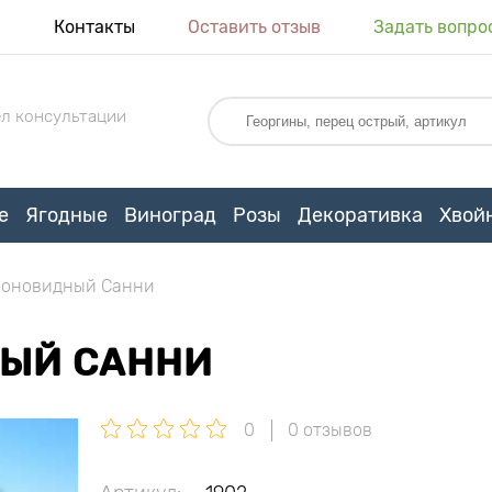
я
Контакты
Оставить отзыв
Задать вопро
л консультации
е
Ягодные
Виноград
Розы
Декоративка
Хвой
лоновидный Санни
НЫЙ САННИ
0
0 отзывов