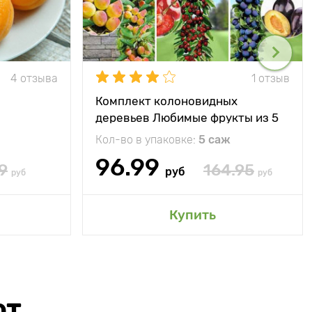
4 отзыва
1 отзыв
Комплект колоновидных
деревьев Любимые фрукты из 5
саженцев
Кол-во в упаковке:
5 саж
96.99
9
164.95
руб
руб
руб
Купить