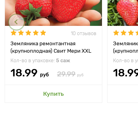
10 отзывов
Земляника ремонтантная
Земляник
(крупноплодная) Свит Мери XXL
(крупноп
Кол-во в упаковке:
5 саж
Кол-во в 
18.99
18.9
29.99
руб
руб
Купить