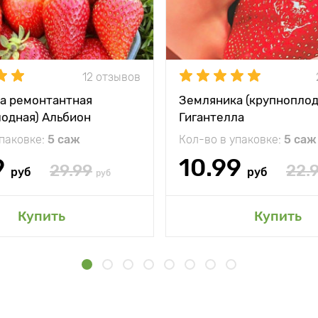
12 отзывов
а ремонтантная
Земляника (крупноплод
лодная) Альбион
Гигантелла
упаковке:
5 саж
Кол-во в упаковке:
5 саж
9
10.99
29.99
22.
руб
руб
руб
Купить
Купить