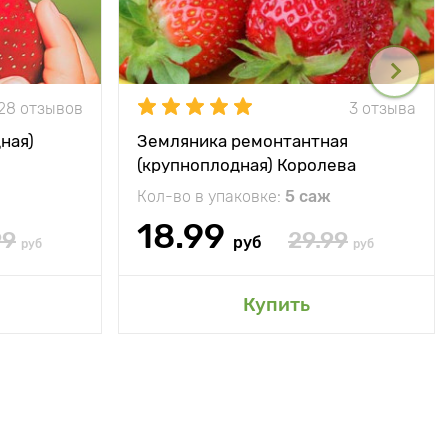
28 отзывов
3 отзыва
ная)
Земляника ремонтантная
(крупноплодная) Королева
Елизавета
Кол-во в упаковке:
5 саж
18.99
99
29.99
руб
руб
руб
Купить