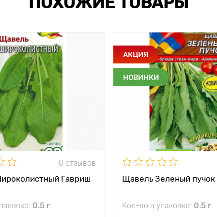
ПОХОЖИЕ ТОВАРЫ
АКЦИЯ
НОВИНКИ
0 отзывов
ироколистный Гавриш
Щавель Зеленый пучок
упаковке:
0.5 г
Кол-во в упаковке:
0.5 г