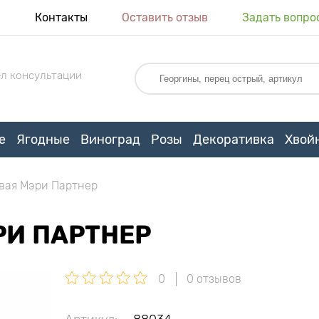
я
Контакты
Оставить отзыв
Задать вопро
л консультации
е
Ягодные
Виноград
Розы
Декоративка
Хвой
вая Мэри Партнер
РИ ПАРТНЕР
0
0 отзывов