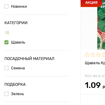
Особенност
АКЦИЯ
Новинки
Высота рас
КАТЕГОРИИ
Растояние 
растениям
Щ
Местополо
Щавель
Период соз
ПОСАДОЧНЫЙ МАТЕРИАЛ
Щавель К
Семена
Кол-во в у
1.09
ПОДБОРКА
р
Зелень
Доб