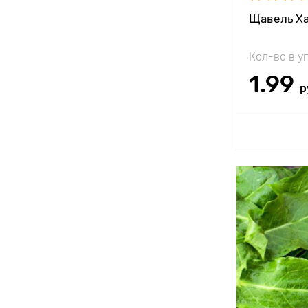
Щавель Х
Кол-во в у
1.99
р
Доб
Особенност
Высота рас
Растояние 
растениям
Местополо