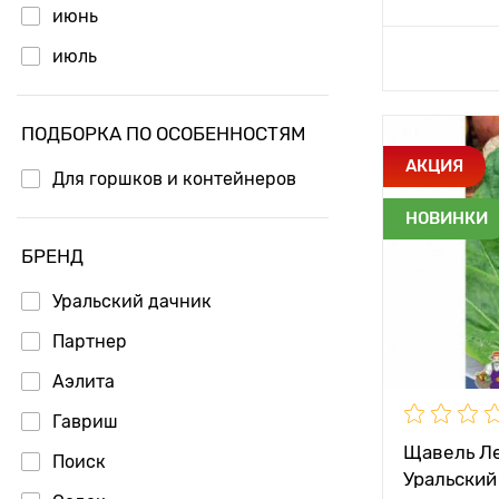
июнь
Доб
июль
ПОДБОРКА ПО ОСОБЕННОСТЯМ
Особенност
АКЦИЯ
Для горшков и контейнеров
Высота рас
НОВИНКИ
Растояние 
БРЕНД
растениям
Уральский дачник
Местополо
Партнер
Период соз
Аэлита
Гавриш
Щавель Л
Поиск
Уральский