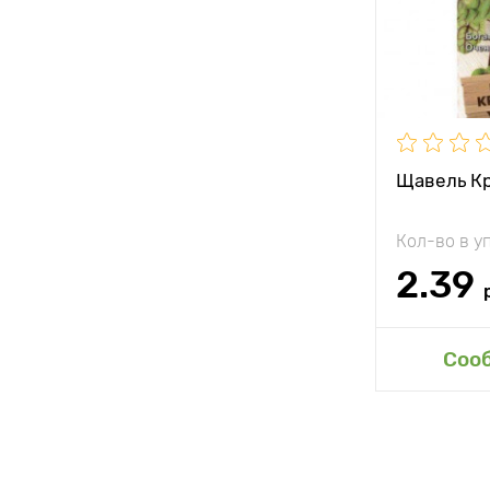
Растояние 
растениям
Местополо
Морозостой
Период соз
Щавель Кр
Кол-во в у
2.39
Доб
Соо