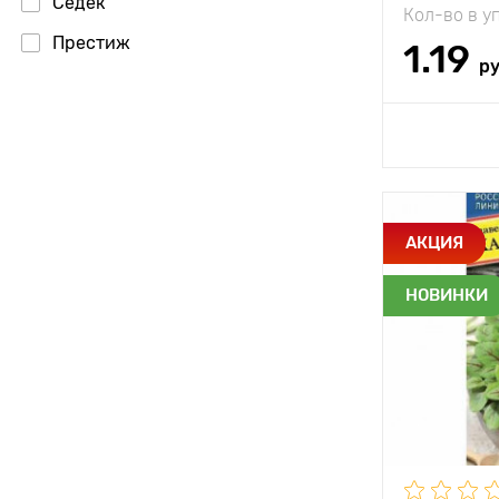
Седек
Кол-во в у
Престиж
1.19
р
Доб
Особенност
АКЦИЯ
НОВИНКИ
Высота рас
Растояние 
растениям
Местополо