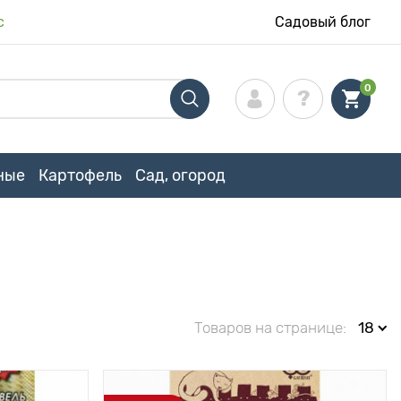
с
Садовый блог
0
ные
Картофель
Сад, огород
Товаров на странице:
18