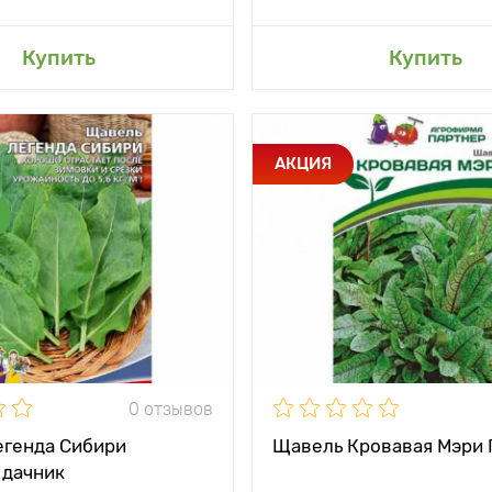
авить в мой сад
Добавить в мой 
Купить
Купить
и
Вкус слабо­кислый
Особенности
На 
АКЦИЯ
рас
тения
26 - 30 см
Высота растения
между
10 х 20 см
и
Растояние между
растениями
жение
солнце, полутень,
тень
Местоположение
солн
ревания
Раннеспелый (39 -
Период созревания
Раннесп
42 дней)
0 отзывов
егенда Сибири
Щавель Кровавая Мэри 
 дачник