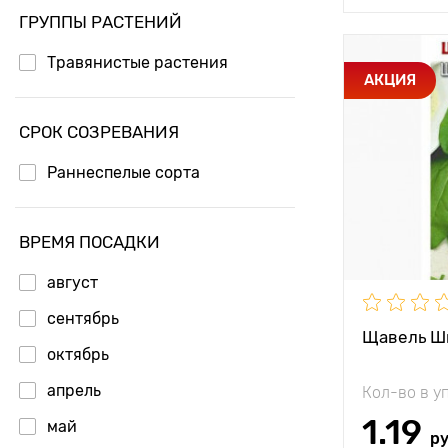
ГРУППЫ РАСТЕНИЙ
Травянистые растения
Особенност
АКЦИЯ
СРОК СОЗРЕВАНИЯ
Высота рас
Раннеспелые сорта
Растояние 
растениям
Местополо
ВРЕМЯ ПОСАДКИ
август
Период соз
сентябрь
Щавель Ш
октябрь
апрель
Кол-во в у
1.19
май
р