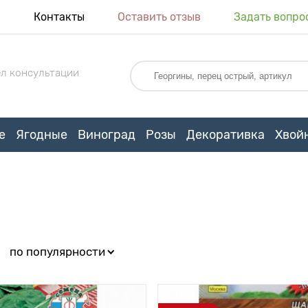
я
Контакты
Оставить отзыв
Задать вопро
л консультации
е
Ягодные
Виноград
Розы
Декоративка
Хвой
:
по популярности