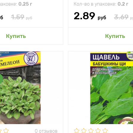
паковке:
0.25 г
Кол-во в упаковке:
0.2 г
2.89
1.59
3.69
уб
руб
руб
р
авить в мой сад
Добавить в мой 
Купить
Купить
и
Для
Особенности
не 
круглогодичного
выращивания
Высота растения
тения
17 - 30 см
Растояние между
между
10 х 20 см
растениями
и
Местоположение
солнц
жение
Яркий рассеянный
свет
Морозостойкость
м
0 отзывов