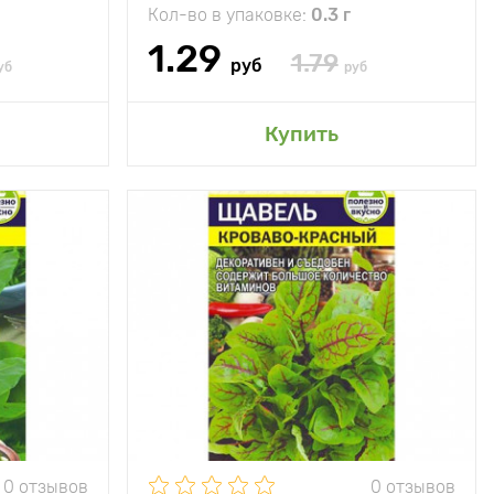
Кол-во в упаковке:
0.3 г
1.29
1.79
руб
уб
руб
сад
Добавить в мой сад
Купить
грубеет весь
Особенности
и съедобный, и
сезон
декоративный
30 - 40 см
Высота растения
25 - 30 см
10 х 20 см
Растояние между
10 х 20 см
растениями
е, полутень,
Местоположение
солнце, полутень,
тень
тень
ноголетник
Морозостойкость
многолетник
0 отзывов
0 отзывов