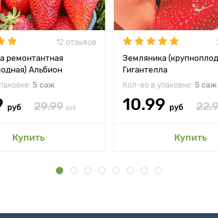
12 отзывов
а ремонтантная
Земляника (крупноплод
лодная) Альбион
Гигантелла
упаковке:
5 саж
Кол-во в упаковке:
5 саж
9
10.99
29.99
22.
руб
руб
руб
Купить
Купить