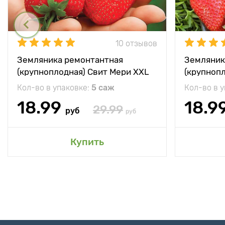
10 отзывов
Земляника ремонтантная
Земляник
(крупноплодная) Свит Мери XXL
(крупноп
Кол-во в упаковке:
5 саж
Кол-во в 
18.99
18.9
29.99
руб
руб
Купить