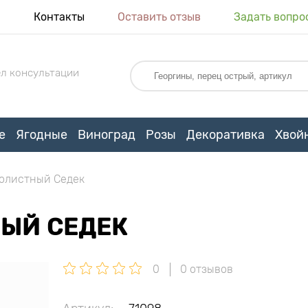
я
Контакты
Оставить отзыв
Задать вопро
л консультации
е
Ягодные
Виноград
Розы
Декоративка
Хвой
олистный Седек
ЫЙ СЕДЕК
0
0 отзывов