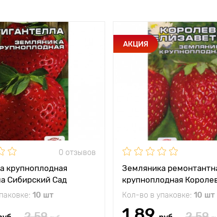
АКЦИЯ
0 отзывов
а крупноплодная
Земляника ремонтантн
ла Сибирский Сад
крупноплодная Короле
Елизавета Сибирский С
упаковке:
10 шт
Кол-во в упаковке:
10 шт
1.89
2.59
2.59