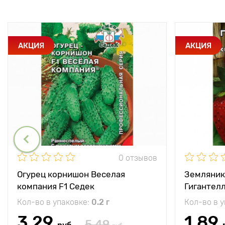
АКЦИЯ
АКЦИЯ
0 отзывов
Огурец корнишон Веселая
Земляник
компания F1 Седек
Гигантел
Кол-во в упаковке:
0.2 г
Кол-во в 
3.29
1.89
5.49