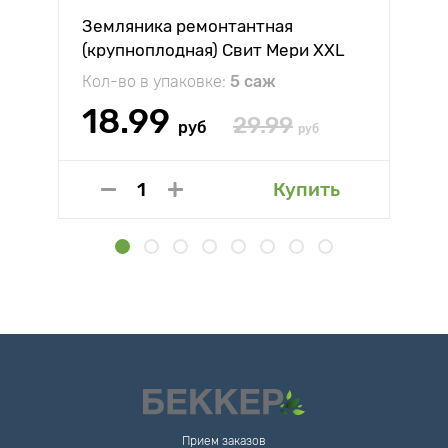
Земляника ремонтантная
(крупноплодная) Свит Мери XXL
Кол-во в упаковке:
5 саж
18.99
29.99
руб
руб
Купить
Прием заказов