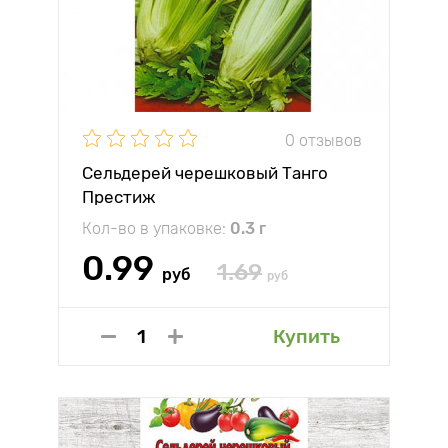
0 отзывов
Сельдерей черешковый Танго
Престиж
Кол-во в упаковке:
0.3 г
0.99
1.69
руб
руб
Купить