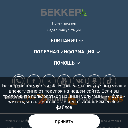
Прием заказов
Отдел консультации
КОМПАНИЯ
ПОЛЕЗНАЯ ИНФОРМАЦИЯ
ПОМОЩЬ
Беккер использует cookie-файлы, чтобы улучшить ваше
впечатление от покупок на нашем сайте. Если вы
продолжите пользоваться нашими услугами, мы будем
считать, что вы согласны
с использованием cookie-
файлов
принять
© 2001-2026 Общество с ограниченной ответственностью «Гарденшоп» Интернет-
магазин «БЕККЕР™» 24/7
Свидетельство о регистрации № 0218821 УНП 193702687 выдано 08 августа 2023