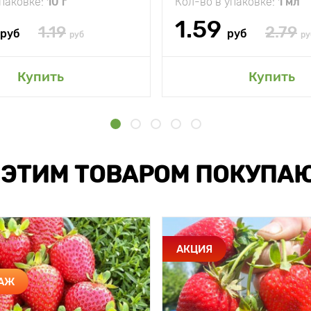
упаковке:
10 г
Кол-во в упаковке:
1 мл
1.59
1.19
2.79
руб
руб
руб
ру
Купить
Купить
 ЭТИМ ТОВАРОМ ПОКУПА
АКЦИЯ
ДАЖ