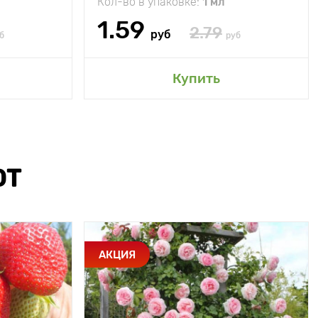
Кол-во в упаковке:
1 мл
1.59
2.79
руб
б
руб
Купить
ЮТ
АКЦИЯ