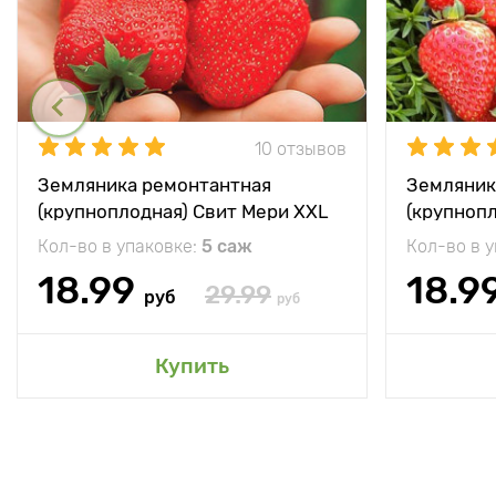
10 отзывов
Земляника ремонтантная
Земляник
(крупноплодная) Свит Мери XXL
(крупноп
Кол-во в упаковке:
5 саж
Кол-во в 
18.99
18.9
29.99
руб
руб
Купить