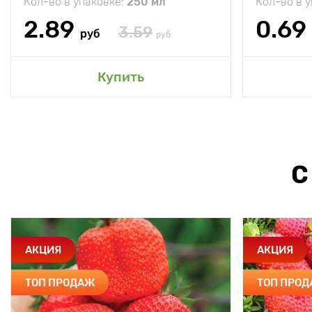
Кол-во в упаковке:
250 мл
Кол-во в 
2.89
0.69
3.59
руб
руб
Купить
С
АКЦИЯ
АКЦИЯ
ТОП ПРОДАЖ
ТОП ПРО