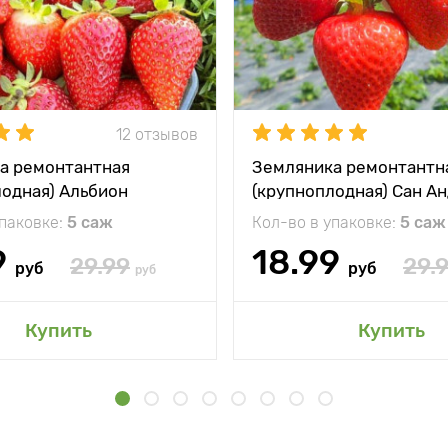
12 отзывов
а ремонтантная
Земляника ремонтантн
лодная) Альбион
(крупноплодная) Сан А
упаковке:
5 саж
Кол-во в упаковке:
5 саж
9
18.99
29.99
29.
руб
руб
руб
Купить
Купить