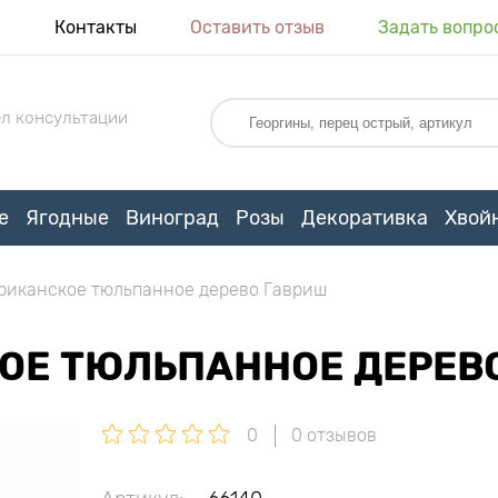
я
Контакты
Оставить отзыв
Задать вопро
л консультации
е
Ягодные
Виноград
Розы
Декоративка
Хвой
риканское тюльпанное дерево Гавриш
ОЕ ТЮЛЬПАННОЕ ДЕРЕВ
0
0 отзывов