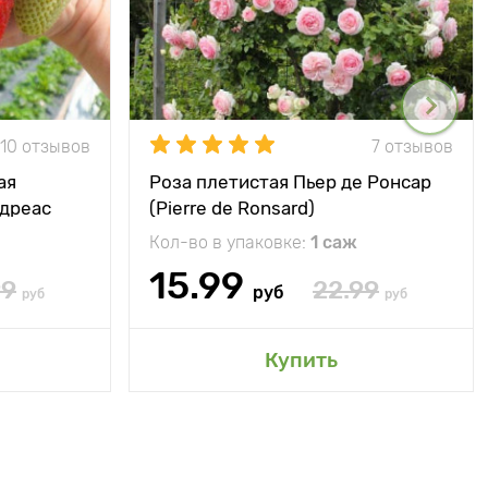
10 отзывов
7 отзывов
ая
Роза плетистая Пьер де Ронсар
ндреас
(Pierre de Ronsard)
Кол-во в упаковке:
1 саж
15.99
99
22.99
руб
руб
руб
Купить