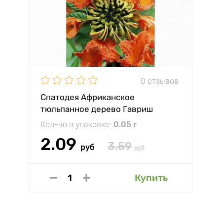
0 отзывов
Спатодея Африканское
тюльпанное дерево Гавриш
Кол-во в упаковке:
0.05 г
2.09
3.59
руб
руб
Купить