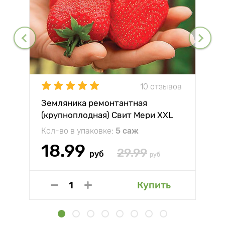
10 отзывов
Земляника ремонтантная
(крупноплодная) Свит Мери XXL
Кол-во в упаковке:
5 саж
18.99
29.99
руб
руб
Купить