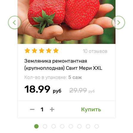
10 отзывов
Земляника ремонтантная
(крупноплодная) Свит Мери XXL
Кол-во в упаковке:
5 саж
18.99
29.99
руб
руб
Купить