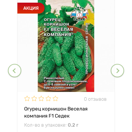
АКЦИЯ
0 отзывов
Огурец корнишон Веселая
компания F1 Седек
Кол-во в упаковке:
0.2 г