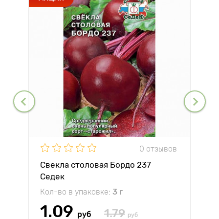
0 отзывов
Свекла столовая Бордо 237
Седек
Кол-во в упаковке:
3 г
1.09
1.79
руб
руб