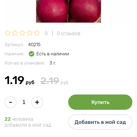
0
0 отзывов
Артикул:
40215
Наличие:
Есть в наличии
Кол-во в упаковке:
3 г.
1.19
2.19
руб
руб
-
+
Купить
22
человека
Добавить в мой сад
добавили в мой сад