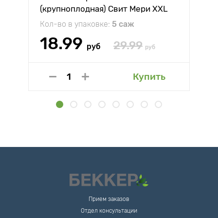
(крупноплодная) Свит Мери XXL
Кол-во в упаковке:
5 саж
18.99
29.99
руб
руб
Купить
Прием заказов
Отдел консультации