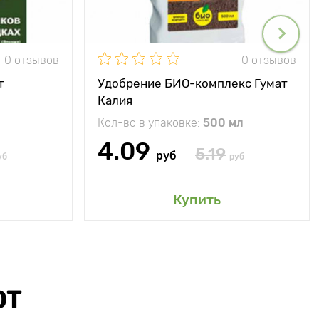
0 отзывов
0 отзывов
т
Удобрение БИО-комплекс Гумат
Калия
Кол-во в упаковке:
500 мл
4.09
5.19
руб
уб
руб
Купить
ЮТ