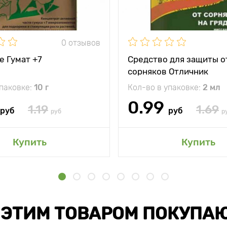
0 отзывов
е Гумат +7
Средство для защиты о
сорняков Отличник
упаковке:
10 г
Кол-во в упаковке:
2 мл
0.99
1.19
1.69
руб
руб
руб
р
Купить
Купить
 ЭТИМ ТОВАРОМ ПОКУПА