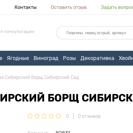
я
Контакты
Оставить отзыв
Задать вопро
л консультации
е
Ягодные
Виноград
Розы
Декоративка
Хвой
ая Сибирский борщ Сибирский Сад
БИРСКИЙ БОРЩ СИБИРСК
0
0 отзывов