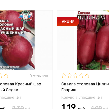
АКЦИЯ
0 отзывов
толовая Красный шар
Свекла столовая Цилин
ый Седек
Гавриш
упаковке:
3 г
Кол-во в упаковке:
3 г
1.19
2.39
1.99
руб
руб