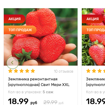
АКЦИЯ
АКЦИЯ
ТОП ПРОДАЖ
ТОП ПРО
10 отзывов
Земляника ремонтантная
Земляник
(крупноплодная) Свит Мери XXL
(крупноп
Кол-во в упаковке:
5 саж
Кол-во в 
18.99
18.9
29.99
руб
руб