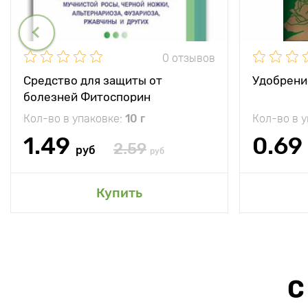
0 отзывов
Средство для защиты от
Удобрени
болезней Фитоспорин
Кол-во в упаковке:
10 г
Кол-во в 
1.49
0.69
2.59
руб
руб
Купить
С