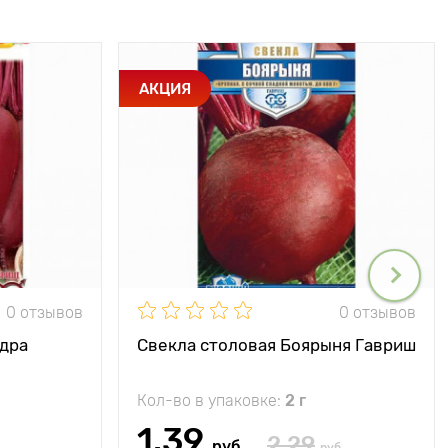
АКЦИЯ
0 отзывов
0 отзывов
дра
Свекла столовая Боярыня Гавриш
Кол-во в упаковке:
2 г
1.39
2.29
руб