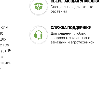
СБЕРЕГАЮЩАЯ УПАКОВКА
Специальная для живых
растений
оким
СЛУЖБА ПОДДЕРЖКИ
но
Для решения любых
вопросов, связанных с
для
заказами и агротехникой
ается
до 15
го
ации.
й