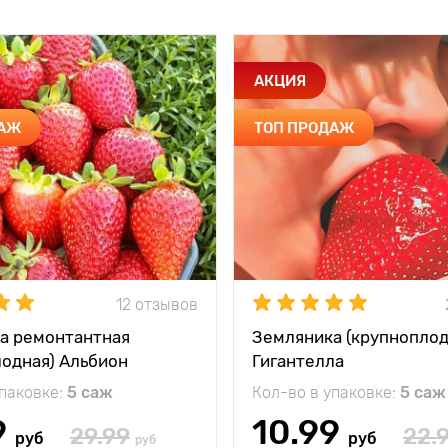
АКЦИЯ
ДАЖ
ТОП ПРОДАЖ
12 отзывов
а ремонтантная
Земляника (крупноплод
лодная) Альбион
Гигантелла
упаковке:
5 саж
Кол-во в упаковке:
5 саж
9
10.99
29.99
22.
руб
руб
руб