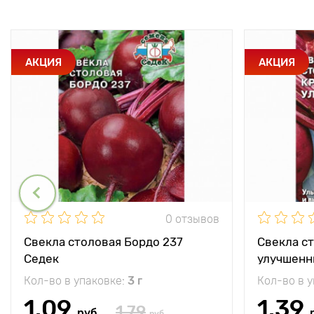
АКЦИЯ
АКЦИЯ
0 отзывов
Свекла столовая Бордо 237
Свекла с
Седек
улучшенн
Кол-во в упаковке:
3 г
Кол-во в 
1.09
1.39
1.79
руб