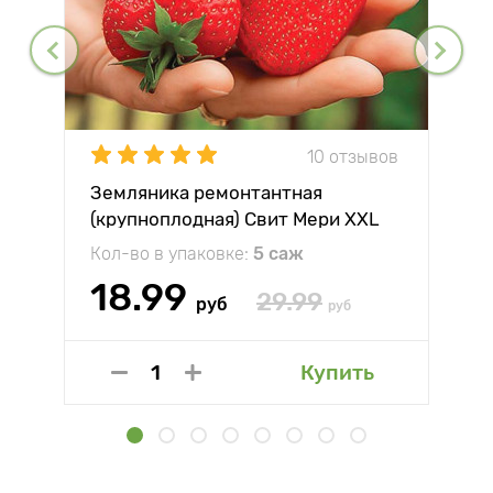
10 отзывов
Земляника ремонтантная
(крупноплодная) Свит Мери XXL
Кол-во в упаковке:
5 саж
18.99
29.99
руб
руб
Купить