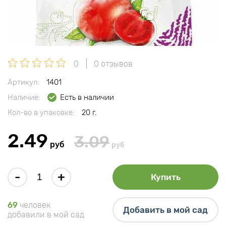
0
0 отзывов
Артикул:
1401
Наличие:
Есть в наличии
Кол-во в упаковке:
20 г.
2.49
3.09
руб
руб
-
+
Купить
69
человек
Добавить в мой сад
добавили в мой сад