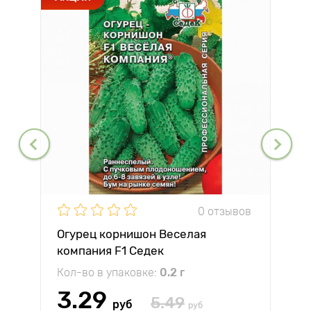
0 отзывов
Огурец корнишон Веселая
компания F1 Седек
Кол-во в упаковке:
0.2 г
3.29
5.49
руб
руб