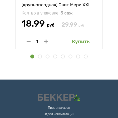
(крупноплодная) Свит Мери XXL
Кол-во в упаковке:
5 саж
18.99
29.99
руб
руб
Купить
Прием заказов
Отдел консультации