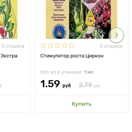
0 отзывов
0 отзывов
 Экстра
Стимулятор роста Циркон
Кол-во в упаковке:
1 мл
1.59
2.79
руб
б
руб
Купить