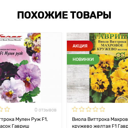
ПОХОЖИЕ ТОВАРЫ
АКЦИЯ
НОВИНКИ
0 отзывов
трока Мулен Руж F1,
Виола Виттрока Махро
расок Гавриш
кружево желтая F1 Гав