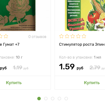
0 отзывов
е Гумат +7
Стимулятор роста Эпин
упаковке:
10 г
Кол-во в упаковке:
1 мл
1.59
1.19
2.79
руб
руб
руб
ру
Купить
Купить