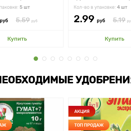
упаковке:
5 шт
Кол-во в упаковке:
4 шт
2.99
5.59
5.19
руб
руб
руб
ру
Купить
Купить
НЕОБХОДИМЫЕ УДОБРЕНИ
АКЦИЯ
ДАЖ
ТОП ПРОДАЖ