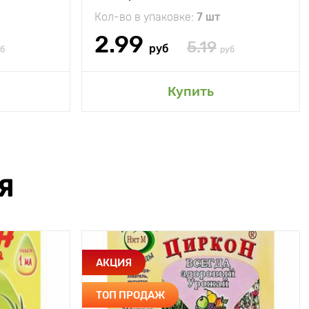
Кол-во в упаковке:
7 шт
2.99
5.19
руб
б
руб
Купить
Я
АКЦИЯ
ТОП ПРОДАЖ