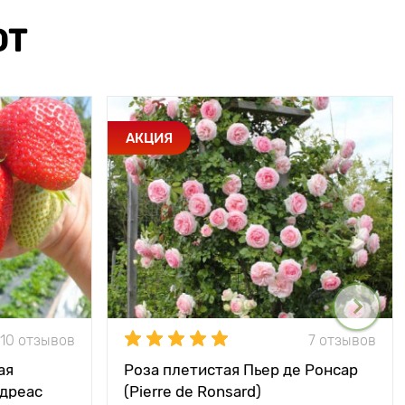
ЮТ
АКЦИЯ
10 отзывов
7 отзывов
ая
Роза плетистая Пьер де Ронсар
ндреас
(Pierre de Ronsard)