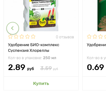
0 отзывов
Удобрение БИО-комплекс
Удобрени
Суспензия Хлореллы
Кол-во в упаковке:
250 мл
Кол-во в 
2.89
0.69
3.59
руб
руб
Купить