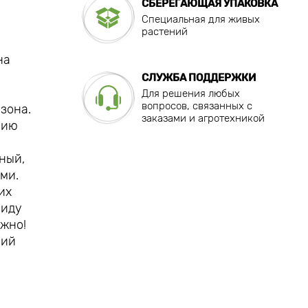
СБЕРЕГАЮЩАЯ УПАКОВКА
Специальная для живых
растений
на
СЛУЖБА ПОДДЕРЖКИ
Для решения любых
вопросов, связанных с
зона.
заказами и агротехникой
нию
ный,
ми.
их
виду
ажно!
вий