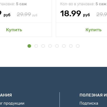
упаковке:
5 саж
Кол-во в упаковке:
5 саж
9
18.99
29.99
29.
руб
руб
руб
Купить
Купить
АНИЯ
ПОЛЕЗНАЯ 
ог продукции
Подписка