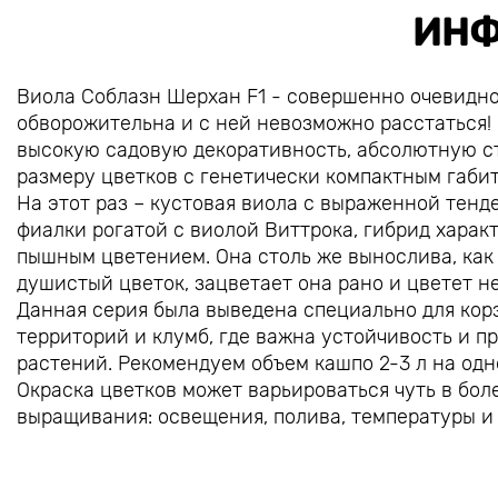
ИНФ
Виола Соблазн Шерхан F1 - совершенно очевидно
обворожительна и с ней невозможно расстаться!
высокую садовую декоративность, абсолютную ст
размеру цветков с генетически компактным габит
На этот раз – кустовая виола с выраженной тен
фиалки рогатой с виолой Виттрока, гибрид харак
пышным цветением. Она столь же вынослива, как 
душистый цветок, зацветает она рано и цветет н
Данная серия была выведена специально для корз
территорий и клумб, где важна устойчивость и 
растений. Рекомендуем объем кашпо 2-3 л на одно
Окраска цветков может варьироваться чуть в бол
выращивания: освещения, полива, температуры и