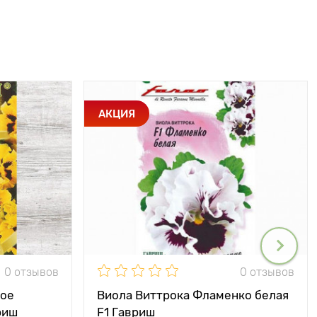
АКЦИЯ
0 отзывов
0 отзывов
вое
Виола Виттрока Фламенко белая
риш
F1 Гавриш