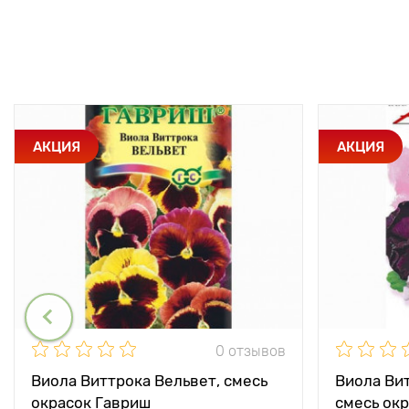
АКЦИЯ
АКЦИЯ
0 отзывов
Виола Виттрока Вельвет, смесь
Виола Вит
окрасок Гавриш
смесь ок