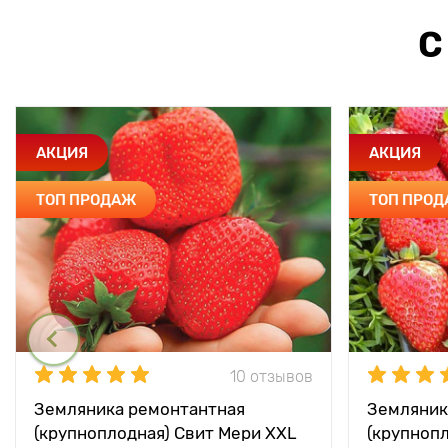
С
АКЦИЯ
АКЦИЯ
ТОП ПРОДАЖ
ТОП ПРО
10 отзывов
Земляника ремонтантная
Земляник
(крупноплодная) Свит Мери XXL
(крупноп