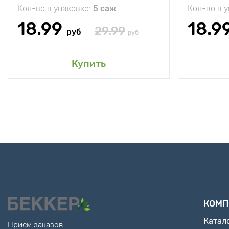
Кол-во в упаковке:
5 саж
Кол-во в 
18.99
18.9
29.99
руб
руб
Купить
КОМП
Катал
Прием заказов