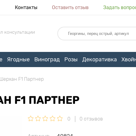
я
Контакты
Оставить отзыв
Задать вопро
л консультации
е
Ягодные
Виноград
Розы
Декоративка
Хвой
Шерхан F1 Партнер
Н F1 ПАРТНЕР
0
0 отзывов