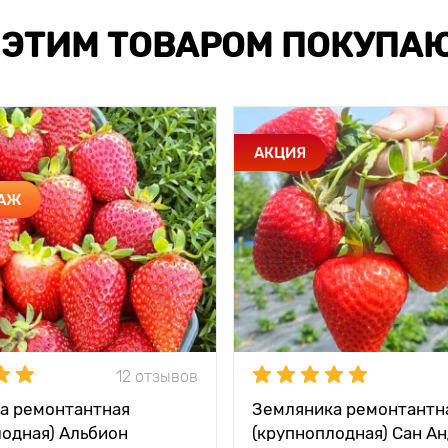
 ЭТИМ ТОВАРОМ ПОКУПА
АКЦИЯ
ДАЖ
12 отзывов
а ремонтантная
Земляника ремонтантн
лодная) Альбион
(крупноплодная) Сан А