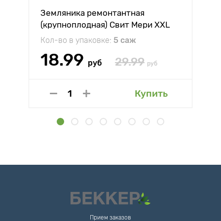
Земляника ремонтантная
(крупноплодная) Свит Мери XXL
Кол-во в упаковке:
5 саж
18.99
29.99
руб
руб
Купить
Прием заказов