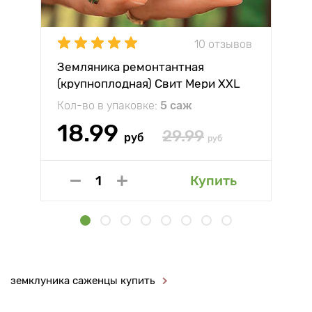
10 отзывов
Земляника ремонтантная
(крупноплодная) Свит Мери XXL
Кол-во в упаковке:
5 саж
18.99
29.99
руб
руб
Купить
земклуника саженцы купить