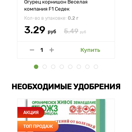
Огурец корнишон Веселая
компания F1 Седек
Кол-во в упаковке:
0.2 г
3.29
5.49
руб
руб
Купить
НЕОБХОДИМЫЕ УДОБРЕНИЯ
АКЦИЯ
ТОП ПРОДАЖ