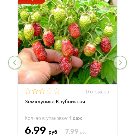
0 отзывов
Земклуника Клубничная
Кол-во в упаковке:
1 саж
6.99
7.99
руб
руб