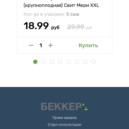
(крупноплодная) Свит Мери XXL
Кол-во в упаковке:
5 саж
18.99
29.99
руб
руб
Купить
Прием заказов
Отдел консультации