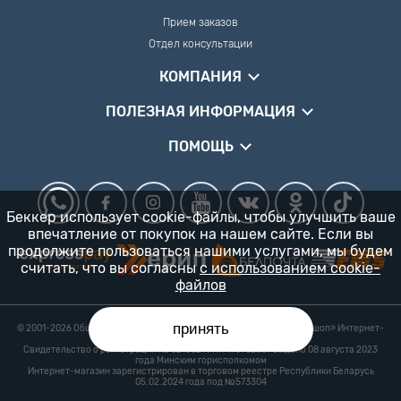
Прием заказов
Отдел консультации
КОМПАНИЯ
ПОЛЕЗНАЯ ИНФОРМАЦИЯ
ПОМОЩЬ
Беккер использует cookie-файлы, чтобы улучшить ваше
впечатление от покупок на нашем сайте. Если вы
продолжите пользоваться нашими услугами, мы будем
считать, что вы согласны
с использованием cookie-
файлов
принять
© 2001-2026 Общество с ограниченной ответственностью «Гарденшоп» Интернет-
магазин «БЕККЕР™» 24/7
Свидетельство о регистрации № 0218821 УНП 193702687 выдано 08 августа 2023
года Минским горисполкомом
Интернет-магазин зарегистрирован в торговом реестре Республики Беларусь
05.02.2024 года под №573304