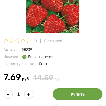
0
0 отзывов
Артикул:
98239
Наличие:
Есть в наличии
Кол-во в упаковке:
10 шт.
7.69
14.59
руб
руб
-
+
Купить