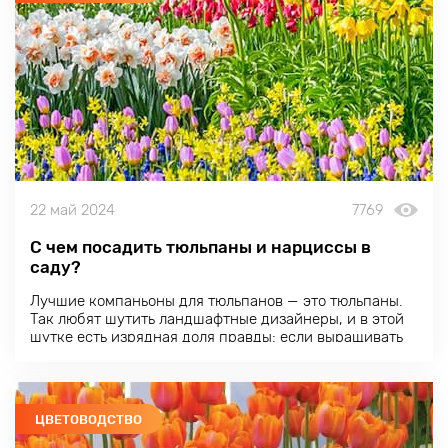
22 май 2024
7769
С чем посадить тюльпаны и нарциссы в
саду?
Лучшие компаньоны для тюльпанов — это тюльпаны.
Так любят шутить ландшафтные дизайнеры, и в этой
шутке есть изрядная доля правды: если выращивать
тюльпаны в соответствии с требованиями, то
луковицы нужно ежегодно выкапывать, чтобы
сохранить сортовые характеристики.
ЦВЕТОВОДСТВО