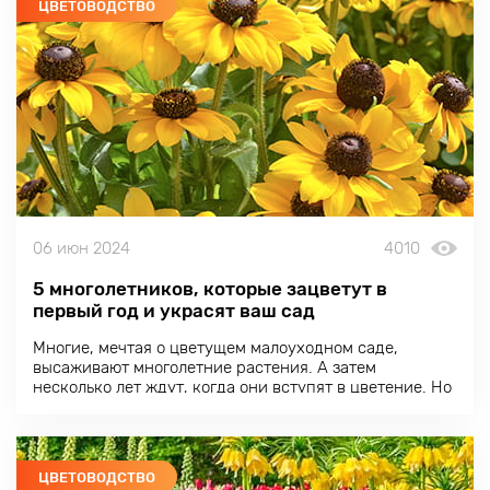
ЦВЕТОВОДСТВО
06 июн 2024
4010
5 многолетников, которые зацветут в
первый год и украсят ваш сад
Многие, мечтая о цветущем малоуходном саде,
высаживают многолетние растения. А затем
несколько лет ждут, когда они вступят в цветение. Но
есть многолетние цветы, которые при правильном
подходе способны зацвести уже в первый год после
посева.
ЦВЕТОВОДСТВО