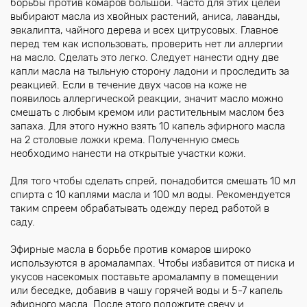
борьбы против комаров большой. Часто для этих целей
выбирают масла из хвойных растений, аниса, лаванды,
эвкалипта, чайного дерева и всех цитрусовых. Главное
перед тем как использовать, проверить нет ли аллергии
на масло. Сделать это легко. Следует нанести одну две
капли масла на тыльную сторону ладони и проследить за
реакцией. Если в течение двух часов на коже не
появилось аллергической реакции, значит масло можно
смешать с любым кремом или растительным маслом без
запаха. Для этого нужно взять 10 капель эфирного масла
на 2 столовые ложки крема. Полученную смесь
необходимо нанести на открытые участки кожи.
Для того чтобы сделать спрей, понадобится смешать 10 мл
спирта с 10 каплями масла и 100 мл воды. Рекомендуется
таким спреем обрабатывать одежду перед работой в
саду.
Эфирные масла в борьбе против комаров широко
используются в аромалампах. Чтобы избавится от писка и
укусов насекомых поставьте аромалампу в помещении
или беседке, добавив в чашу горячей воды и 5-7 капель
эфирного масла. После этого подожгите свечу и