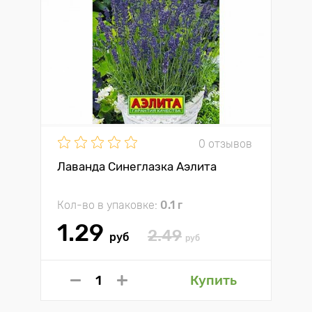
0 отзывов
Лаванда Синеглазка Аэлита
Кол-во в упаковке:
0.1 г
1.29
2.49
руб
руб
Купить