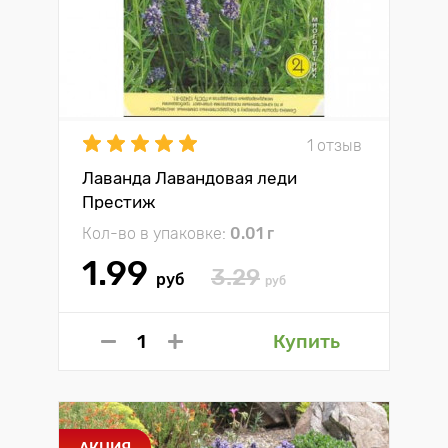
1 отзыв
Лаванда Лавандовая леди
Престиж
Кол-во в упаковке:
0.01 г
1.99
3.29
руб
руб
Купить
АКЦИЯ