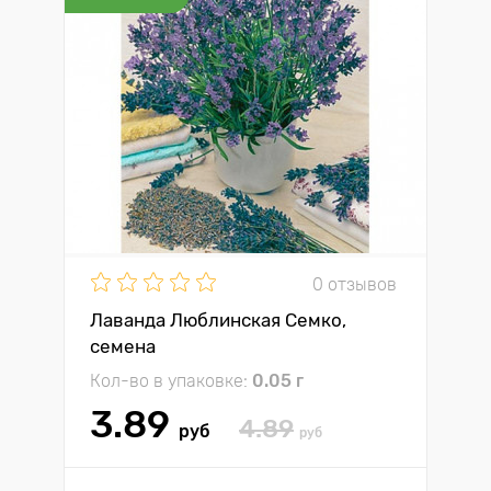
0 отзывов
Лаванда Люблинская Семко,
семена
Кол-во в упаковке:
0.05 г
3.89
4.89
руб
руб