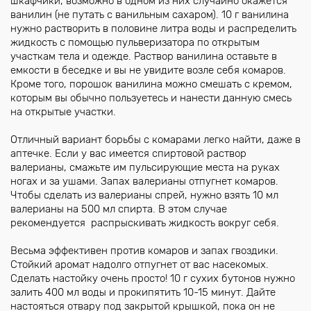
шкафчики, возможно в одном из них случайно окажется
ванилин (не путать с ванильным сахаром). 10 г ванилина
нужно растворить в половине литра воды и распределить
жидкость с помощью пульверизатора по открытым
участкам тела и одежде. Раствор ванилина оставьте в
емкости в беседке и вы не увидите возле себя комаров.
Кроме того, порошок ванилина можно смешать с кремом,
которым вы обычно пользуетесь и нанести данную смесь
на открытые участки.
Отличный вариант борьбы с комарами легко найти, даже в
аптечке. Если у вас имеется спиртовой раствор
валерианы, смажьте им пульсирующие места на руках
ногах и за ушами. Запах валерианы отпугнет комаров.
Чтобы сделать из валерианы спрей, нужно взять 10 мл
валерианы на 500 мл спирта. В этом случае
рекомендуется распрыскивать жидкость вокруг себя.
Весьма эффективен против комаров и запах гвоздики.
Стойкий аромат надолго отпугнет от вас насекомых.
Сделать настойку очень просто! 10 г сухих бутонов нужно
залить 400 мл воды и прокипятить 10-15 минут. Дайте
настояться отвару под закрытой крышкой, пока он не