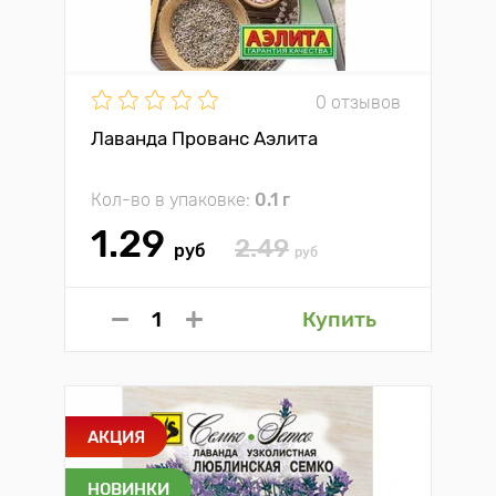
0 отзывов
Лаванда Прованс Аэлита
Кол-во в упаковке:
0.1 г
1.29
2.49
руб
руб
Купить
АКЦИЯ
НОВИНКИ