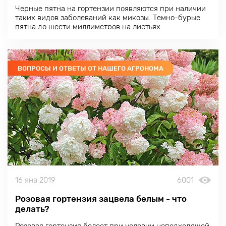
Черные пятна на гортензии появляются при наличии
таких видов заболеваний как микозы. Темно-бурые
пятна до шести миллиметров на листьях
свидетельствуют о септориозе. Он приводит к гибели
и опаданию листовых пластинок.
ВОПРОСЫ И ОТВЕТЫ ОТ НАШЕГО АГРОНОМА
16 янв 2019
6001
Розовая гортензия зацвела белым - что
делать?