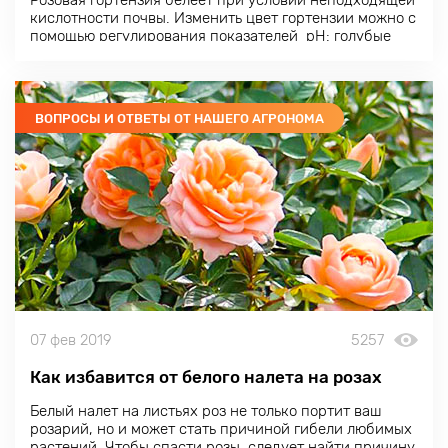
Розовая гортензия белеет при условии неподходящей
кислотности почвы. Изменить цвет гортензии можно с
помощью регулирования показателей pH: голубые
лепестки можно менять на розовые или наоборот. Для
того чтобы получить розовый цвет гортензии, следует
поддерживать почвенные показатели кислотности
между 6 и 6,5.
ВОПРОСЫ И ОТВЕТЫ ОТ НАШЕГО АГРОНОМА
07 фев 2019
5257
Как избавится от белого налета на розах
Белый налет на листьях
роз
не только портит ваш
розарий, но и может стать причиной гибели любимых
растений. Чтобы спасти розы, следует найти причину