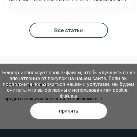
его появления.
Все статьи
Беккер использует cookie-файлы, чтобы улучшить ваше
впечатление от покупок на нашем сайте. Если вы
продолжите пользоваться нашими услугами, мы будем
средство против травы
считать, что вы согласны
с использованием cookie-
файлов
средства защиты растений от насекомых
принять