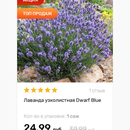
ТОП ПРОДАЖ
1 отзыв
Лаванда узколистная Dwarf Blue
Кол-во в упаковке:
1 саж
24.99
39.99
руб