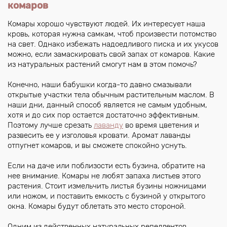
комаров
Комары хорошо чувствуют людей. Их интересует наша
кровь, которая нужна самкам, чтоб произвести потомство
на свет. Однако избежать надоедливого писка и их укусов
можно, если замаскировать свой запах от комаров. Какие
из натуральных растений смогут нам в этом помочь?
Конечно, наши бабушки когда-то давно смазывали
открытые участки тела обычным растительным маслом. В
наши дни, данный способ является не самым удобным,
хотя и до сих пор остается достаточно эффективным.
Поэтому лучше срезать
лаванду
во время цветения и
развесить ее у изголовья кровати. Аромат лаванды
отпугнет комаров, и вы сможете спокойно уснуть.
Если на даче или поблизости есть бузина, обратите на
нее внимание. Комары не любят запаха листьев этого
растения. Стоит измельчить листья бузины ножницами
или ножом, и поставить емкость с бузиной у открытого
окна. Комары будут облетать это место стороной.
Одним из действенных натуральных репеллентов