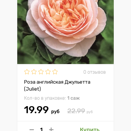
0 отзывов
Роза английская Джульетта
(Juliet)
Кол-во в упаковке:
1 саж
19.99
22.99
руб
руб
Купить