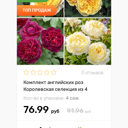
ТОП ПРОДАЖ
0 отзывов
Комплект английских роз
Королевская селекция из 4
сортов
Кол-во в упаковке:
4 саж
76.99
91.96
руб
руб