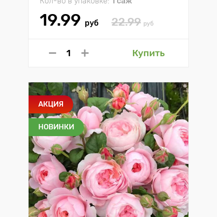
Кол-во в упаковке:
1 саж
19.99
22.99
руб
руб
Купить
АКЦИЯ
НОВИНКИ