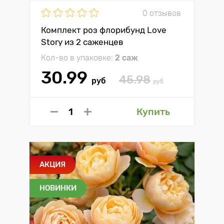
0 отзывов
Комплект роз флорибунд Love
Story из 2 саженцев
Кол-во в упаковке:
2 саж
30.99
45.98
руб
руб
Купить
АКЦИЯ
НОВИНКИ