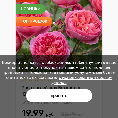
НОВИНКИ
ТОП ПРОДАЖ
Беккер использует cookie-файлы, чтобы улучшить ваше
впечатление от покупок на нашем сайте. Если вы
продолжите пользоваться нашими услугами, мы будем
считать, что вы согласны
с использованием cookie-
0 отзывов
файлов
Роза английская Боскобель
(Boscobel)
принять
Кол-во в упаковке:
1 саж
19.99
22.99
руб
руб