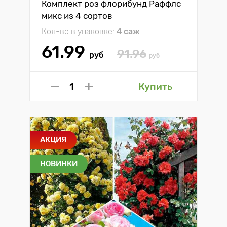
Комплект роз флорибунд Раффлс
микс из 4 сортов
Кол-во в упаковке:
4 саж
61.99
91.96
руб
руб
Купить
АКЦИЯ
НОВИНКИ