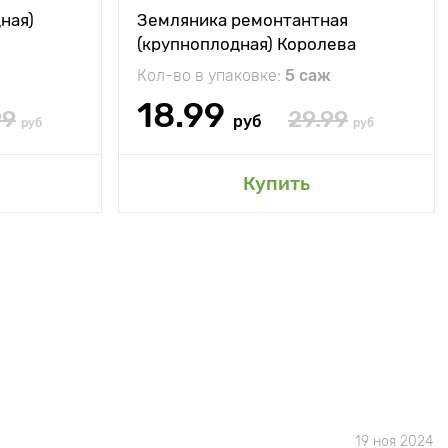
ная)
Земляника ремонтантная
(крупноплодная) Королева
Елизавета
Кол-во в упаковке:
5 саж
18.99
99
29.99
руб
руб
руб
Купить
19 ноя 2024