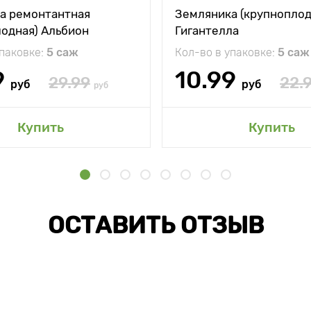
а ремонтантная
Земляника (крупноплод
лодная) Альбион
Гигантелла
упаковке:
5 саж
Кол-во в упаковке:
5 саж
9
10.99
29.99
22.
руб
руб
руб
Купить
Купить
ОСТАВИТЬ ОТЗЫВ