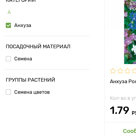
А
Анхуза
ПОСАДОЧНЫЙ МАТЕРИАЛ
Семена
ГРУППЫ РАСТЕНИЙ
Анхуза Ро
Семена цветов
Кол-во в у
1.79
р
Доб
Соо