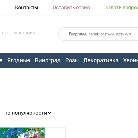
я
Контакты
Оставить отзыв
Задать вопро
л консультации
е
Ягодные
Виноград
Розы
Декоративка
Хвой
:
по популярности