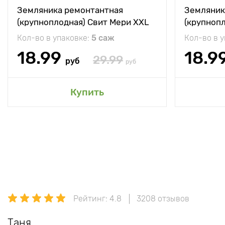
Земляника ремонтантная
Земляник
(крупноплодная) Свит Мери XXL
(крупноп
Кол-во в упаковке:
5 саж
Кол-во в 
18.99
18.9
29.99
руб
руб
Купить
Рейтинг: 4.8
3208 отзывов
Таня