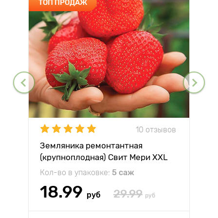
ТОП ПРОДАЖ
10 отзывов
Земляника ремонтантная
(крупноплодная) Свит Мери XXL
Кол-во в упаковке:
5 саж
18.99
29.99
руб
руб