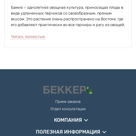
Бамия – однолетняя овощная культура, приносящая плоды в
виде удлиненных перчиков со своеобразным, пряным
вкусом. Это растение очень распространено на Востоке, где
его добавляют практически во все гарниры и рагу из овощей.
Высота взрослого куста достигает 100 см, размер спелого
овоща – до 25 см, купить семена бамии можно в
Читать полностью
специализированных магазинах (например, у нас).
Бамия в медицине и кулинарии
Садоводы привыкли наделять любые экзотичные растения
воистину волшебными целебными свойствами. Однако в
случае с бамией – это вполне оправданно, потому что в
стручках-плодах содержатся:
Фолиевая кислота, которая так необходима
Прием заказов
будущим матерям в первые недели
беременности.
Отдел консультации
Диетические волокна, очищающие тонкий
КОМПАНИЯ
кишечник.
Кальций, калий и группа витаминов,
ПОЛЕЗНАЯ ИНФОРМАЦИЯ
необходимых для нормального