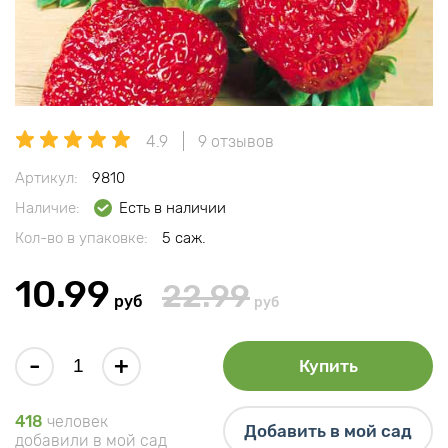
4.9
9 отзывов
Артикул:
9810
Наличие:
Есть в наличии
Кол-во в упаковке:
5 саж.
10.99
22.99
руб
руб
-
+
Купить
418
человек
Добавить в мой сад
добавили в мой сад