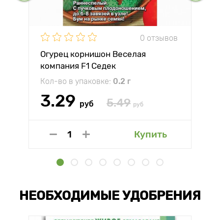
0 отзывов
Огурец корнишон Веселая
компания F1 Седек
Кол-во в упаковке:
0.2 г
3.29
5.49
руб
руб
Купить
НЕОБХОДИМЫЕ УДОБРЕНИЯ