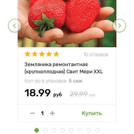
10 отзывов
Земляника ремонтантная
(крупноплодная) Свит Мери XXL
Кол-во в упаковке:
5 саж
18.99
29.99
руб
руб
Купить