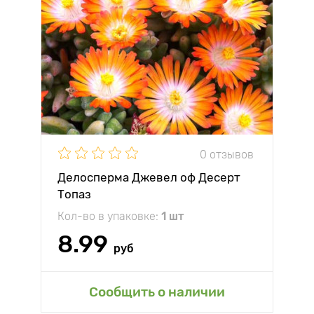
0 отзывов
Делосперма Джевел оф Десерт
Топаз
Кол-во в упаковке:
1 шт
8.99
руб
Сообщить о наличии