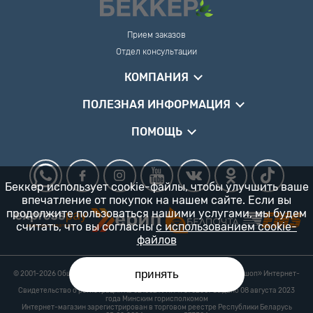
Прием заказов
Отдел консультации
КОМПАНИЯ
ПОЛЕЗНАЯ ИНФОРМАЦИЯ
ПОМОЩЬ
Беккер использует cookie-файлы, чтобы улучшить ваше
впечатление от покупок на нашем сайте. Если вы
продолжите пользоваться нашими услугами, мы будем
считать, что вы согласны
с использованием cookie-
файлов
принять
© 2001-2026 Общество с ограниченной ответственностью «Гарденшоп» Интернет-
магазин «БЕККЕР™» 24/7
Свидетельство о регистрации № 0218821 УНП 193702687 выдано 08 августа 2023
года Минским горисполкомом
Интернет-магазин зарегистрирован в торговом реестре Республики Беларусь